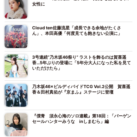
女性に
Cloud ten佐藤流星「成長できる余地がたくさ
ん」、本田高優「何度見ても飽きない公演に」
3号連続“乃木坂46祭り” ラストを飾るのは賀喜遥
香…5年ぶりの登場に「5年分大人になった私を見て
いただけたら」
乃木坂46×ビルディバイドTCG Vol.2公開 賀喜遥
香＆田村真佑が『京まふ』ステージに登壇
『僕青 須永心海のソロ連載』第18回：「バーゲン
セールハンターみうな inしまむら」編