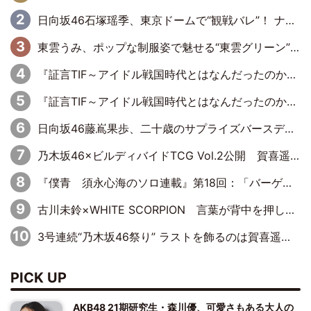
日向坂46石塚瑶季、東京ドームで“観戦バレ”！ ナイツ・塙も認めた「巨人に詳しすぎるアイドル」は元VENUSスクール生で杉内コーチ推し⁉
東雲うみ、ポップな制服姿で魅せる“東雲グリーン”の正体
『証言TIF～アイドル戦国時代とはなんだったのか～』第8回：Negicco・Nao☆×Megu×Kaede「東京からオファーが来たのと、梨の皮剥きとどっちが大事なんだって」
『証言TIF～アイドル戦国時代とはなんだったのか～』第10回：さくら学院・武藤彩未×飯田らうら「正直、中3で辞めるというのを信じてなくて。そう言われてはいたけど、嘘でしょって」
日向坂46藤嶌果歩、二十歳のサプライズバースデーに大喜び「頼られる先輩になれるように努力していきたい」
乃木坂46×ビルディバイドTCG Vol.2公開 賀喜遥香＆田村真佑が『京まふ』ステージに登壇
『僕青 須永心海のソロ連載』第18回：「バーゲンセールハンターみうな inしまむら」編
古川未鈴×WHITE SCORPION 言葉が背中を押した“それぞれの決意”
3号連続“乃木坂46祭り” ラストを飾るのは賀喜遥香…5年ぶりの登場に「5年分大人になった私を見ていただけたら」
PICK UP
AKB48 21期研究生・森川優、可愛さもある大人の