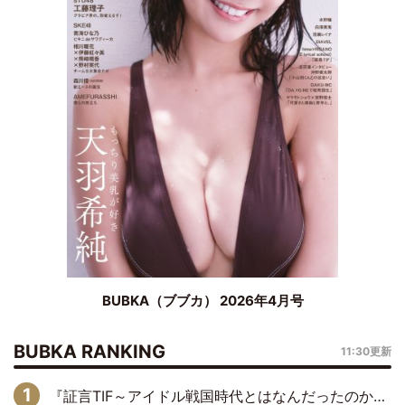
BUBKA（ブブカ） 2026年4月号
BUBKA RANKING
11:30更新
『証言TIF～アイドル戦国時代とはなんだったのか～』第6回：でんぱ組.inc・古川未鈴×相沢梨紗「『ハロプロやりたかったな』って言ったら、夢眠ねむさんに『てめえはでんぱ組．incなんだよ！』って肩パンされて(笑)」