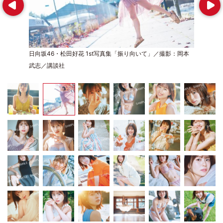
Prev
Next
日向坂46・松田好花 1st写真集「振り向いて」／撮影：岡本
武志／講談社