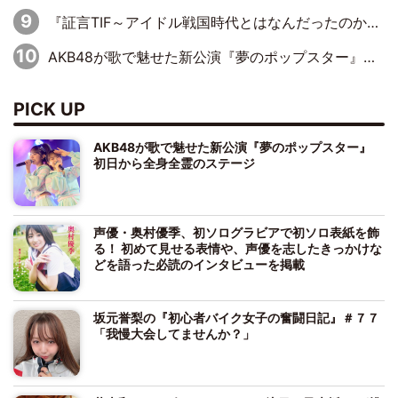
『証言TIF～アイドル戦国時代とはなんだったのか～』第10回：さくら学院・武藤彩未×飯田らうら「正直、中3で辞めるというのを信じてなくて。そう言われてはいたけど、嘘でしょって」
AKB48が歌で魅せた新公演『夢のポップスター』 初日から全身全霊のステージ
PICK UP
AKB48が歌で魅せた新公演『夢のポップスター』
初日から全身全霊のステージ
声優・奥村優季、初ソログラビアで初ソロ表紙を飾
る！ 初めて見せる表情や、声優を志したきっかけな
どを語った必読のインタビューを掲載
坂元誉梨の『初心者バイク女子の奮闘日記』＃７７
「我慢大会してませんか？」