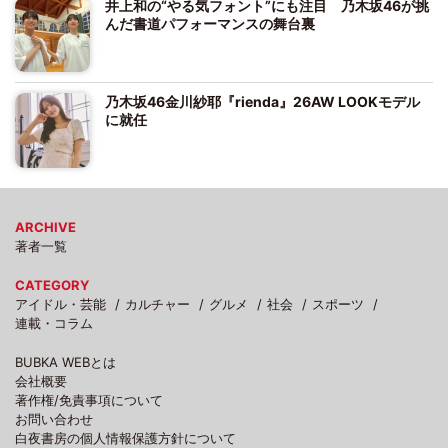
井上和の“やる気フォント”にも注目 乃木坂46が挑
んだ書道パフォーマンスの舞台裏
乃木坂46金川紗耶『rienda』26AW LOOKモデル
に就任
ARCHIVE
著者一覧
CATEGORY
アイドル・芸能
カルチャー
グルメ
社会
スポーツ
連載・コラム
BUBKA WEBとは
会社概要
著作権/免責事項について
お問い合わせ
白夜書房の個人情報保護方針について