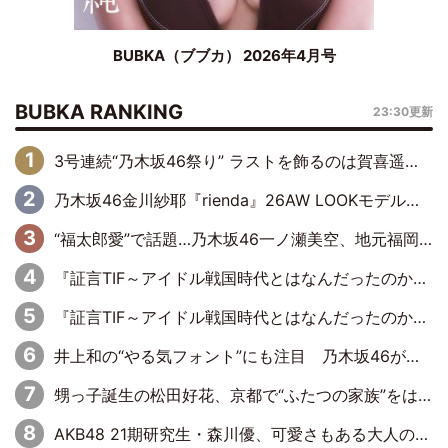
BUBKA（ブブカ） 2026年4月号
BUBKA RANKING
23:30更新
3号連続“乃木坂46祭り” ラストを飾るのは賀喜遥香…5年ぶりの登場に「5年分大人になった私を見ていただけたら」
乃木坂46金川紗耶『rienda』26AW LOOKモデルに就任
“福太郎愛”で話題…乃木坂46一ノ瀬美空、地元福岡『めんべい25周年トップサポーター』に就任
『証言TIF～アイドル戦国時代とはなんだったのか～』第6回：でんぱ組.inc・古川未鈴×相沢梨紗「『ハロプロやりたかったな』って言ったら、夢眠ねむさんに『てめえはでんぱ組．incなんだよ！』って肩パンされて(笑)」
『証言TIF～アイドル戦国時代とはなんだったのか～』第11回：私立恵比寿中学・真山りか×安本彩花「TIFで10年ぶりのキョンシーメイクをしたら、場を完全に引かせてしまって。時代が変わったんだなって」
井上和の“やる気フォント”にも注目 乃木坂46が挑んだ書道パフォーマンスの舞台裏
甥っ子誕生の松田好花、京都で“ふたつの家族”をはしご！ “母”黒谷友香に見送られ、“父”松岡昌宏とはハシゴ酒
AKB48 21期研究生・森川優、可愛さもある大人の女性に