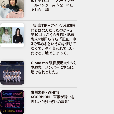
載』第18回：「バーゲンセ
ールハンターみうな inし
まむら」編
『証言TIF～アイドル戦国時
代とはなんだったのか～』
第10回：さくら学院・武藤
彩未×飯田らうら「正直、中
3で辞めるというのを信じて
なくて。そう言われてはい
たけど、嘘でしょって」
Cloud ten“現役慶應大生”根
本純志「メンバーに本当に
助けられました」
古川未鈴×WHITE
SCORPION 言葉が背中を
押した“それぞれの決意”