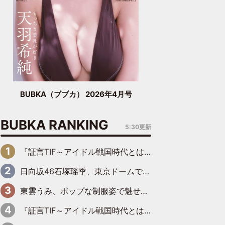
BUBKA（ブブカ） 2026年4月号
BUBKA RANKING
5:30更新
『証言TIF～アイドル戦国時代とはなんだったのか～』第6回：でんぱ組.inc・古川未鈴×相沢梨紗「『ハロプロやりたかったな』って言ったら、夢眠ねむさんに『てめえはでんぱ組．incなんだよ！』って肩パンされて(笑)」
日向坂46石塚瑶季、東京ドームで“観戦バレ”！ ナイツ・塙も認めた「巨人に詳しすぎるアイドル」は元VENUSスクール生で杉内コーチ推し⁉
東雲うみ、ポップな制服姿で魅せる“東雲グリーン”の正体
『証言TIF～アイドル戦国時代とはなんだったのか～』第8回：Negicco・Nao☆×Megu×Kaede「東京からオファーが来たのと、梨の皮剥きとどっちが大事なんだって」