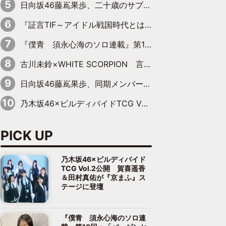
日向坂46藤嶌果歩、二十歳のサプライズバースデーに大喜び「頼られる先輩になれるように努力していきたい」
『証言TIF～アイドル戦国時代とはなんだったのか～』第10回：さくら学院・武藤彩未×飯田らうら「正直、中3で辞めるというのを信じてなくて。そう言われてはいたけど、嘘でしょって」
『僕青 須永心海のソロ連載』第18回：「バーゲンセールハンターみうな inしまむら」編
古川未鈴×WHITE SCORPION 言葉が背中を押した“それぞれの決意”
日向坂46藤嶌果歩、同期メンバーの反応を明かす「『大人になりましたね』と言って見てくれました」
乃木坂46×ビルディバイドTCG Vol.2公開 賀喜遥香＆田村真佑が『京まふ』ステージに登壇
PICK UP
乃木坂46×ビルディバイド
TCG Vol.2公開 賀喜遥香
＆田村真佑が『京まふ』ス
テージに登壇
『僕青 須永心海のソロ連