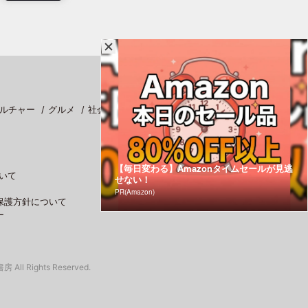
ルチャー
グルメ
社会
スポーツ
【毎日変わる】Amazonタイムセールが見逃
いて
せない！
PR(Amazon)
保護方針について
ー
 All Rights Reserved.