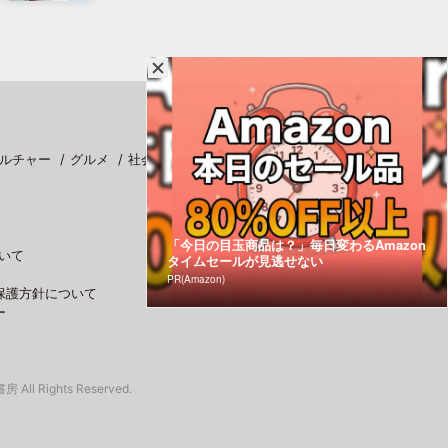
ルチャー
グルメ
社会
スポーツ
「今日の目玉商品は？」毎日変わるAmazon
いて
タイムセールが見逃せない
PR(Amazon)
保護方針について
ー
 All Rights Reserved.