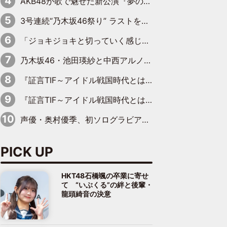
AKB48が歌で魅せた新公演『夢のポップスター』 初日から全身全霊のステージ
3号連続“乃木坂46祭り” ラストを飾るのは賀喜遥香…5年ぶりの登場に「5年分大人になった私を見ていただけたら」
「ジョキジョキと切っていく感じ」STU48中村舞、新しい挑戦は自らの手で
乃木坂46・池田瑛紗と中西アルノが「真冬のかき氷」騒動で火花散らす！ 因縁の裏にあるのは、逆境をともに“凌”ぐ似た者同士の絆
『証言TIF～アイドル戦国時代とはなんだったのか～』第11回：私立恵比寿中学・真山りか×安本彩花「TIFで10年ぶりのキョンシーメイクをしたら、場を完全に引かせてしまって。時代が変わったんだなって」
『証言TIF～アイドル戦国時代とはなんだったのか～』第6回：でんぱ組.inc・古川未鈴×相沢梨紗「『ハロプロやりたかったな』って言ったら、夢眠ねむさんに『てめえはでんぱ組．incなんだよ！』って肩パンされて(笑)」
声優・奥村優季、初ソログラビアで初ソロ表紙を飾る！ 初めて見せる表情や、声優を志したきっかけなどを語った必読のインタビューを掲載
PICK UP
HKT48石橋颯の卒業に寄せ
て “いぶくる”の絆と後輩・
龍頭綺音の決意