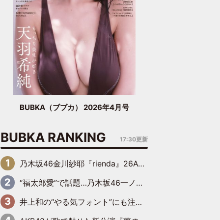
BUBKA（ブブカ） 2026年4月号
BUBKA RANKING
17:30更新
乃木坂46金川紗耶『rienda』26AW LOOKモデルに就任
“福太郎愛”で話題…乃木坂46一ノ瀬美空、地元福岡『めんべい25周年トップサポーター』に就任
井上和の“やる気フォント”にも注目 乃木坂46が挑んだ書道パフォーマンスの舞台裏