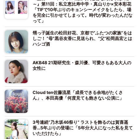
～』第11回：私立恵比寿中学・真山りか×安本彩花
「TIFで10年ぶりのキョンシーメイクをしたら、場
を完全に引かせてしまって。時代が変わったんだな
って」
甥っ子誕生の松田好花、京都で“ふたつの家族”をは
しご！ “母”黒谷友香に見送られ、“父”松岡昌宏とは
ハシゴ酒
AKB48 21期研究生・森川優、可愛さもある大人の
女性に
Cloud ten佐藤流星「成長できる余地がたくさ
ん」、本田高優「何度見ても飽きない公演に」
3号連続“乃木坂46祭り” ラストを飾るのは賀喜遥
香…5年ぶりの登場に「5年分大人になった私を見て
いただけたら」