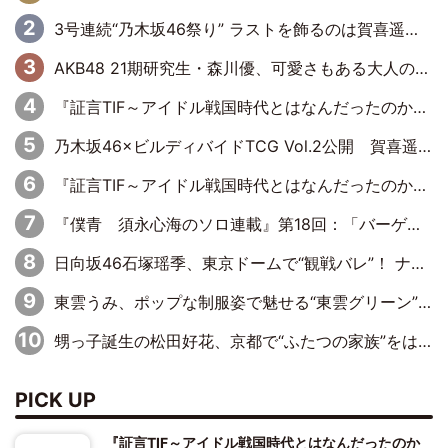
3号連続“乃木坂46祭り” ラストを飾るのは賀喜遥香…5年ぶりの登場に「5年分大人になった私を見ていただけたら」
AKB48 21期研究生・森川優、可愛さもある大人の女性に
『証言TIF～アイドル戦国時代とはなんだったのか～』第10回：さくら学院・武藤彩未×飯田らうら「正直、中3で辞めるというのを信じてなくて。そう言われてはいたけど、嘘でしょって」
乃木坂46×ビルディバイドTCG Vol.2公開 賀喜遥香＆田村真佑が『京まふ』ステージに登壇
『証言TIF～アイドル戦国時代とはなんだったのか～』第11回：私立恵比寿中学・真山りか×安本彩花「TIFで10年ぶりのキョンシーメイクをしたら、場を完全に引かせてしまって。時代が変わったんだなって」
『僕青 須永心海のソロ連載』第18回：「バーゲンセールハンターみうな inしまむら」編
日向坂46石塚瑶季、東京ドームで“観戦バレ”！ ナイツ・塙も認めた「巨人に詳しすぎるアイドル」は元VENUSスクール生で杉内コーチ推し⁉
東雲うみ、ポップな制服姿で魅せる“東雲グリーン”の正体
甥っ子誕生の松田好花、京都で“ふたつの家族”をはしご！ “母”黒谷友香に見送られ、“父”松岡昌宏とはハシゴ酒
PICK UP
『証言TIF～アイドル戦国時代とはなんだったのか