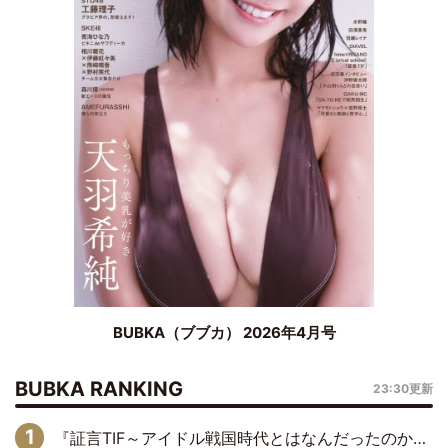
BUBKA（ブブカ） 2026年4月号
BUBKA RANKING
23:30更新
『証言TIF～アイドル戦国時代とはなんだったのか～』第6回：でんぱ組.inc・古川未鈴×相沢梨紗「『ハロプロやりたかったな』って言ったら、夢眠ねむさんに『てめえはでんぱ組．incなんだよ！』って肩パンされて(笑)」