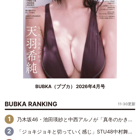
BUBKA（ブブカ） 2026年4月号
BUBKA RANKING
11:30更新
乃木坂46・池田瑛紗と中西アルノが「真冬のかき氷」騒動で火花散らす！ 因縁の裏にあるのは、逆境をともに“凌”ぐ似た者同士の絆
「ジョキジョキと切っていく感じ」STU48中村舞、新しい挑戦は自らの手で