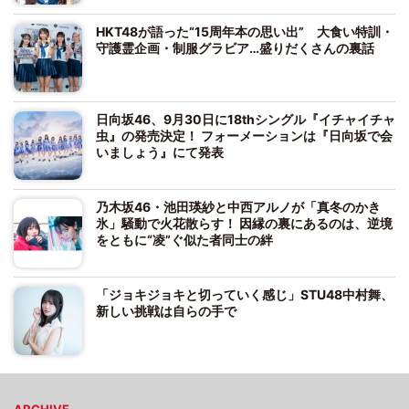
HKT48が語った“15周年本の思い出” 大食い特訓・
守護霊企画・制服グラビア…盛りだくさんの裏話
日向坂46、9月30日に18thシングル『イチャイチャ
虫』の発売決定！ フォーメーションは『日向坂で会
いましょう』にて発表
乃木坂46・池田瑛紗と中西アルノが「真冬のかき
氷」騒動で火花散らす！ 因縁の裏にあるのは、逆境
をともに“凌”ぐ似た者同士の絆
「ジョキジョキと切っていく感じ」STU48中村舞、
新しい挑戦は自らの手で