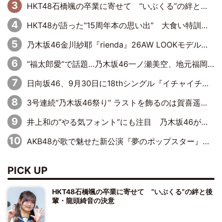
HKT48石橋颯の卒業に寄せて “いぶくる”の絆と後輩・龍頭綺音の決意
HKT48が語った“15周年本の思い出” 大食い特訓・守護霊企画・制服グラビア…盛りだくさんの裏話
乃木坂46金川紗耶『rienda』26AW LOOKモデルに就任
“福太郎愛”で話題…乃木坂46一ノ瀬美空、地元福岡『めんべい25周年トップサポーター』に就任
日向坂46、9月30日に18thシングル『イチャイチャ虫』の発売決定！ フォーメーションは『日向坂で会いましょう』にて発表
3号連続“乃木坂46祭り” ラストを飾るのは賀喜遥香…5年ぶりの登場に「5年分大人になった私を見ていただけたら」
井上和の“やる気フォント”にも注目 乃木坂46が挑んだ書道パフォーマンスの舞台裏
AKB48が歌で魅せた新公演『夢のポップスター』 初日から全身全霊のステージ
PICK UP
HKT48石橋颯の卒業に寄せて “いぶくる”の絆と後
輩・龍頭綺音の決意