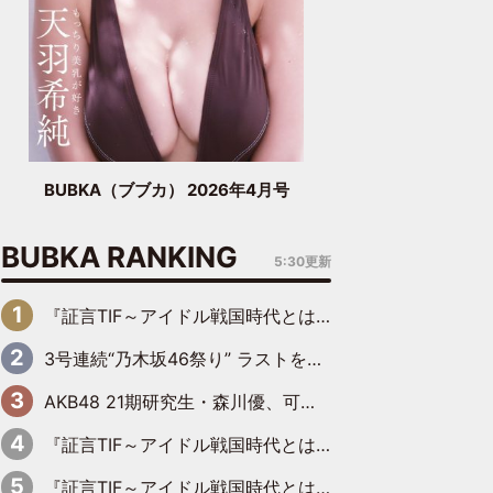
BUBKA（ブブカ） 2026年4月号
BUBKA RANKING
5:30更新
『証言TIF～アイドル戦国時代とはなんだったのか～』第6回：でんぱ組.inc・古川未鈴×相沢梨紗「『ハロプロやりたかったな』って言ったら、夢眠ねむさんに『てめえはでんぱ組．incなんだよ！』って肩パンされて(笑)」
3号連続“乃木坂46祭り” ラストを飾るのは賀喜遥香…5年ぶりの登場に「5年分大人になった私を見ていただけたら」
AKB48 21期研究生・森川優、可愛さもある大人の女性に
『証言TIF～アイドル戦国時代とはなんだったのか～』第11回：私立恵比寿中学・真山りか×安本彩花「TIFで10年ぶりのキョンシーメイクをしたら、場を完全に引かせてしまって。時代が変わったんだなって」
『証言TIF～アイドル戦国時代とはなんだったのか～』第10回：さくら学院・武藤彩未×飯田らうら「正直、中3で辞めるというのを信じてなくて。そう言われてはいたけど、嘘でしょって」