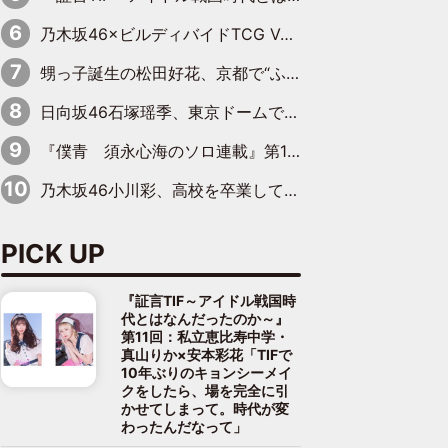
乃木坂46×ビルディバイドTCG Vol.2公開 賀喜遥香＆田村真佑が『京まふ』ステージに登壇
甥っ子誕生の松田好花、京都で“ふたつの家族”をはしご！ “母”黒谷友香に見送られ、“父”松岡昌宏とはハシゴ酒
日向坂46石塚瑶季、東京ドームで“観戦バレ”！ ナイツ・塙も認めた「巨人に詳しすぎるアイドル」は元VENUSスクール生で杉内コーチ推し⁉
『僕青 須永心海のソロ連載』第18回：「バーゲンセールハンターみうな inしまむら」編
乃木坂46小川彩、高校を卒業して初めてのグラビア「大人になった感じがしました(笑)」
PICK UP
『証言TIF～アイドル戦国時
代とはなんだったのか～』
第11回：私立恵比寿中学・
真山りか×安本彩花「TIFで
10年ぶりのキョンシーメイ
クをしたら、場を完全に引
かせてしまって。時代が変
わったんだなって」