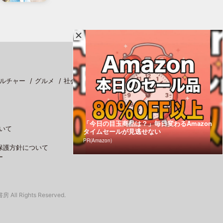
ルチャー
グルメ
社会
スポーツ
「今日の目玉商品は？」毎日変わるAmazon
いて
タイムセールが見逃せない
PR(Amazon)
保護方針について
ー
 All Rights Reserved.