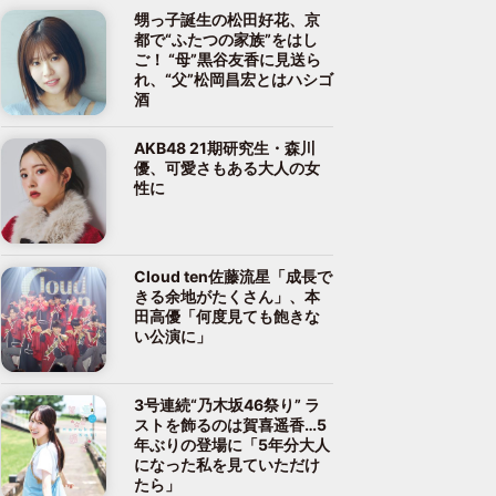
甥っ子誕生の松田好花、京
都で“ふたつの家族”をはし
ご！ “母”黒谷友香に見送ら
れ、“父”松岡昌宏とはハシゴ
酒
AKB48 21期研究生・森川
優、可愛さもある大人の女
性に
Cloud ten佐藤流星「成長で
きる余地がたくさん」、本
田高優「何度見ても飽きな
い公演に」
3号連続“乃木坂46祭り” ラ
ストを飾るのは賀喜遥香…5
年ぶりの登場に「5年分大人
になった私を見ていただけ
たら」