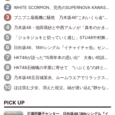
WHITE SCORPION、完売のSUPERNOVA KAWASAKIで沸いた“着席型LIVE” 『BASE Live #16』昼公演リポート
プニプニ扇風機に騒然 乃木坂46“これいくら金”延長中は今回もわちゃわちゃ全開
乃木坂46・池田瑛紗と中西アルノが「真冬のかき氷」騒動で火花散らす！ 因縁の裏にあるのは、逆境をともに“凌”ぐ似た者同士の絆
「ジョキジョキと切っていく感じ」STU48中村舞、新しい挑戦は自らの手で
日向坂46、18thシングル『イチャイチャ虫』センターは正源司陽子に決定& 佐藤優羽や平岡海月など、“ひなた坂46”からの選抜入りも注目！
HKT48が語った“15周年本の思い出” 大食い特訓・守護霊企画・制服グラビア…盛りだくさんの裏話
HKT48石橋颯の卒業に寄せて “いぶくる”の絆と後輩・龍頭綺音の決意
乃木坂46五百城茉央、ルームウエアでリラックス「今回のグラビアを見て成長を感じていただけるとうれしい」
ほほ笑む少女、消えた祖父。紬が迷い込む“静かな恐怖”――『路地裏ホテル』EP4
PICK UP
正源司陽子センター、日向坂46 18thシングル『イ