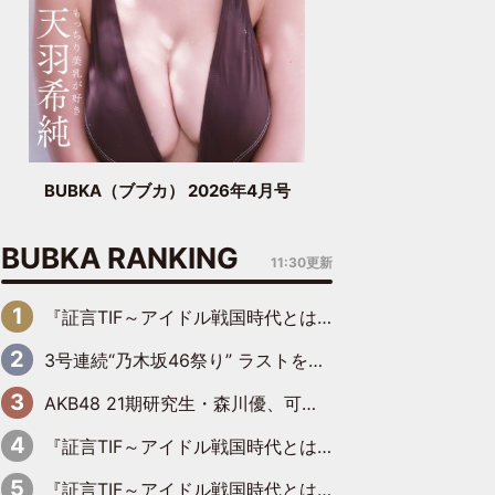
BUBKA（ブブカ） 2026年4月号
BUBKA RANKING
11:30更新
『証言TIF～アイドル戦国時代とはなんだったのか～』第6回：でんぱ組.inc・古川未鈴×相沢梨紗「『ハロプロやりたかったな』って言ったら、夢眠ねむさんに『てめえはでんぱ組．incなんだよ！』って肩パンされて(笑)」
3号連続“乃木坂46祭り” ラストを飾るのは賀喜遥香…5年ぶりの登場に「5年分大人になった私を見ていただけたら」
AKB48 21期研究生・森川優、可愛さもある大人の女性に
『証言TIF～アイドル戦国時代とはなんだったのか～』第11回：私立恵比寿中学・真山りか×安本彩花「TIFで10年ぶりのキョンシーメイクをしたら、場を完全に引かせてしまって。時代が変わったんだなって」
『証言TIF～アイドル戦国時代とはなんだったのか～』第10回：さくら学院・武藤彩未×飯田らうら「正直、中3で辞めるというのを信じてなくて。そう言われてはいたけど、嘘でしょって」