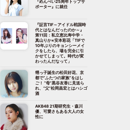
『めんべい25周年トップサ
ポーター』に就任
『証言TIF～アイドル戦国時
代とはなんだったのか～』
第11回：私立恵比寿中学・
真山りか×安本彩花「TIFで
10年ぶりのキョンシーメイ
クをしたら、場を完全に引
かせてしまって。時代が変
わったんだなって」
甥っ子誕生の松田好花、京
都で“ふたつの家族”をはし
ご！ “母”黒谷友香に見送ら
れ、“父”松岡昌宏とはハシゴ
酒
AKB48 21期研究生・森川
優、可愛さもある大人の女
性に