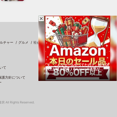
ルチャー
グルメ
社会
スポーツ
「え、こんなセールやってたの？」80％OF
いて
F以上が続々登場！Amazonの本気が...
PR(Amazon)
保護方針について
ー
 All Rights Reserved.