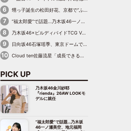
甥っ子誕生の松田好花、京都で“ふたつの家族”をはしご！ “母”黒谷友香に見送られ、“父”松岡昌宏とはハシゴ酒
“福太郎愛”で話題…乃木坂46一ノ瀬美空、地元福岡『めんべい25周年トップサポーター』に就任
乃木坂46×ビルディバイドTCG Vol.2公開 賀喜遥香＆田村真佑が『京まふ』ステージに登壇
日向坂46石塚瑶季、東京ドームで“観戦バレ”！ ナイツ・塙も認めた「巨人に詳しすぎるアイドル」は元VENUSスクール生で杉内コーチ推し⁉
Cloud ten佐藤流星「成長できる余地がたくさん」、本田高優「何度見ても飽きない公演に」
PICK UP
乃木坂46金川紗耶
『rienda』26AW LOOKモ
デルに就任
“福太郎愛”で話題…乃木坂
46一ノ瀬美空、地元福岡