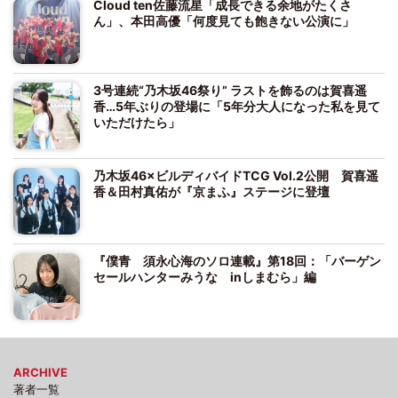
Cloud ten佐藤流星「成長できる余地がたくさ
ん」、本田高優「何度見ても飽きない公演に」
3号連続“乃木坂46祭り” ラストを飾るのは賀喜遥
香…5年ぶりの登場に「5年分大人になった私を見て
いただけたら」
乃木坂46×ビルディバイドTCG Vol.2公開 賀喜遥
香＆田村真佑が『京まふ』ステージに登壇
『僕青 須永心海のソロ連載』第18回：「バーゲン
セールハンターみうな inしまむら」編
ARCHIVE
著者一覧