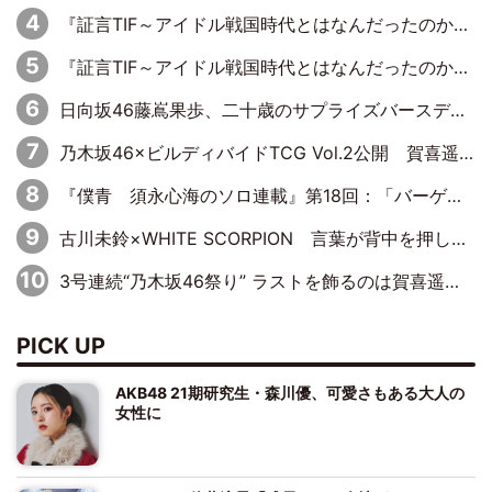
『証言TIF～アイドル戦国時代とはなんだったのか～』第8回：Negicco・Nao☆×Megu×Kaede「東京からオファーが来たのと、梨の皮剥きとどっちが大事なんだって」
『証言TIF～アイドル戦国時代とはなんだったのか～』第10回：さくら学院・武藤彩未×飯田らうら「正直、中3で辞めるというのを信じてなくて。そう言われてはいたけど、嘘でしょって」
日向坂46藤嶌果歩、二十歳のサプライズバースデーに大喜び「頼られる先輩になれるように努力していきたい」
乃木坂46×ビルディバイドTCG Vol.2公開 賀喜遥香＆田村真佑が『京まふ』ステージに登壇
『僕青 須永心海のソロ連載』第18回：「バーゲンセールハンターみうな inしまむら」編
古川未鈴×WHITE SCORPION 言葉が背中を押した“それぞれの決意”
3号連続“乃木坂46祭り” ラストを飾るのは賀喜遥香…5年ぶりの登場に「5年分大人になった私を見ていただけたら」
PICK UP
AKB48 21期研究生・森川優、可愛さもある大人の
女性に