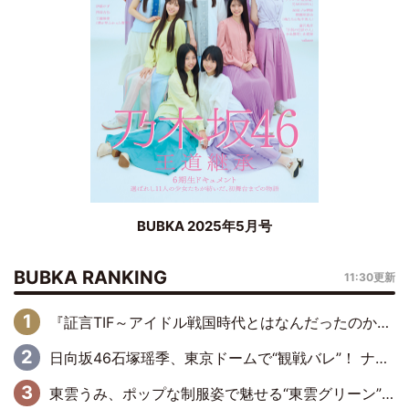
BUBKA 2025年5月号
BUBKA RANKING
11:30更新
『証言TIF～アイドル戦国時代とはなんだったのか～』第6回：でんぱ組.inc・古川未鈴×相沢梨紗「『ハロプロやりたかったな』って言ったら、夢眠ねむさんに『てめえはでんぱ組．incなんだよ！』って肩パンされて(笑)」
日向坂46石塚瑶季、東京ドームで“観戦バレ”！ ナイツ・塙も認めた「巨人に詳しすぎるアイドル」は元VENUSスクール生で杉内コーチ推し⁉
東雲うみ、ポップな制服姿で魅せる“東雲グリーン”の正体