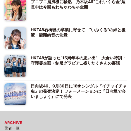
プニプニ扇風機に騒然 乃木坂46“これいくら金”延
長中は今回もわちゃわちゃ全開
HKT48石橋颯の卒業に寄せて “いぶくる”の絆と後
輩・龍頭綺音の決意
HKT48が語った“15周年本の思い出” 大食い特訓・
守護霊企画・制服グラビア…盛りだくさんの裏話
日向坂46、9月30日に18thシングル『イチャイチャ
虫』の発売決定！ フォーメーションは『日向坂で会
いましょう』にて発表
ARCHIVE
著者一覧