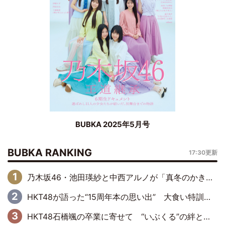
BUBKA 2025年5月号
BUBKA RANKING
17:30更新
乃木坂46・池田瑛紗と中西アルノが「真冬のかき氷」騒動で火花散らす！ 因縁の裏にあるのは、逆境をともに“凌”ぐ似た者同士の絆
HKT48が語った“15周年本の思い出” 大食い特訓・守護霊企画・制服グラビア…盛りだくさんの裏話
HKT48石橋颯の卒業に寄せて “いぶくる”の絆と後輩・龍頭綺音の決意