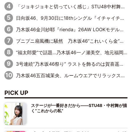
「ジョキジョキと切っていく感じ」STU48中村舞、新しい挑戦は自らの手で
日向坂46、9月30日に18thシングル『イチャイチャ虫』の発売決定！ フォーメーションは『日向坂で会いましょう』にて発表
乃木坂46金川紗耶『rienda』26AW LOOKモデルに就任
プニプニ扇風機に騒然 乃木坂46“これいくら金”延長中は今回もわちゃわちゃ全開
“福太郎愛”で話題…乃木坂46一ノ瀬美空、地元福岡『めんべい25周年トップサポーター』に就任
3号連続“乃木坂46祭り” ラストを飾るのは賀喜遥香…5年ぶりの登場に「5年分大人になった私を見ていただけたら」
乃木坂46五百城茉央、ルームウエアでリラックス「今回のグラビアを見て成長を感じていただけるとうれしい」
PICK UP
ステージが一番好きだから――STU48・中村舞が描
く“これからの私”