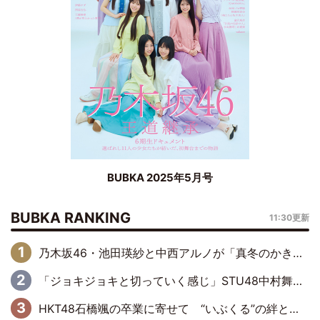
BUBKA 2025年5月号
BUBKA RANKING
11:30更新
乃木坂46・池田瑛紗と中西アルノが「真冬のかき氷」騒動で火花散らす！ 因縁の裏にあるのは、逆境をともに“凌”ぐ似た者同士の絆
「ジョキジョキと切っていく感じ」STU48中村舞、新しい挑戦は自らの手で
HKT48石橋颯の卒業に寄せて “いぶくる”の絆と後輩・龍頭綺音の決意