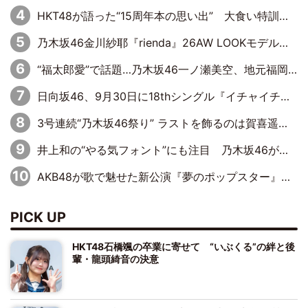
HKT48が語った“15周年本の思い出” 大食い特訓・守護霊企画・制服グラビア…盛りだくさんの裏話
乃木坂46金川紗耶『rienda』26AW LOOKモデルに就任
“福太郎愛”で話題…乃木坂46一ノ瀬美空、地元福岡『めんべい25周年トップサポーター』に就任
日向坂46、9月30日に18thシングル『イチャイチャ虫』の発売決定！ フォーメーションは『日向坂で会いましょう』にて発表
3号連続“乃木坂46祭り” ラストを飾るのは賀喜遥香…5年ぶりの登場に「5年分大人になった私を見ていただけたら」
井上和の“やる気フォント”にも注目 乃木坂46が挑んだ書道パフォーマンスの舞台裏
AKB48が歌で魅せた新公演『夢のポップスター』 初日から全身全霊のステージ
PICK UP
HKT48石橋颯の卒業に寄せて “いぶくる”の絆と後
輩・龍頭綺音の決意