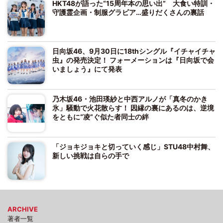
HKT48が語った“15周年本の思い出” 大食い特訓・
守護霊企画・制服グラビア…盛りだくさんの裏話
日向坂46、9月30日に18thシングル『イチャイチャ
虫』の発売決定！ フォーメーションは『日向坂で会
いましょう』にて発表
乃木坂46・池田瑛紗と中西アルノが「真冬のかき
氷」騒動で火花散らす！ 因縁の裏にあるのは、逆境
をともに“凌”ぐ似た者同士の絆
「ジョキジョキと切っていく感じ」STU48中村舞、
新しい挑戦は自らの手で
ARCHIVE
著者一覧