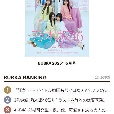
BUBKA 2025年5月号
BUBKA RANKING
23:30更新
『証言TIF～アイドル戦国時代とはなんだったのか～』第6回：でんぱ組.inc・古川未鈴×相沢梨紗「『ハロプロやりたかったな』って言ったら、夢眠ねむさんに『てめえはでんぱ組．incなんだよ！』って肩パンされて(笑)」
3号連続“乃木坂46祭り” ラストを飾るのは賀喜遥香…5年ぶりの登場に「5年分大人になった私を見ていただけたら」
AKB48 21期研究生・森川優、可愛さもある大人の女性に