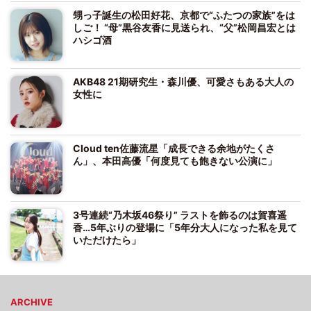
甥っ子誕生の松田好花、京都で“ふたつの家族”をは
しご！ “母”黒谷友香に見送られ、“父”松岡昌宏とは
ハシゴ酒
AKB48 21期研究生・森川優、可愛さもある大人の
女性に
Cloud ten佐藤流星「成長できる余地がたくさ
ん」、本田高優「何度見ても飽きない公演に」
3号連続“乃木坂46祭り” ラストを飾るのは賀喜遥
香…5年ぶりの登場に「5年分大人になった私を見て
いただけたら」
ARCHIVE