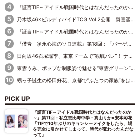
『証言TIF～アイドル戦国時代とはなんだったのか～』第10回：さくら学院・武藤彩未×飯田らうら「正直、中3で辞めるというのを信じてなくて。そう言われてはいたけど、嘘でしょって」
乃木坂46×ビルディバイドTCG Vol.2公開 賀喜遥香＆田村真佑が『京まふ』ステージに登壇
『証言TIF～アイドル戦国時代とはなんだったのか～』第11回：私立恵比寿中学・真山りか×安本彩花「TIFで10年ぶりのキョンシーメイクをしたら、場を完全に引かせてしまって。時代が変わったんだなって」
『僕青 須永心海のソロ連載』第18回：「バーゲンセールハンターみうな inしまむら」編
日向坂46石塚瑶季、東京ドームで“観戦バレ”！ ナイツ・塙も認めた「巨人に詳しすぎるアイドル」は元VENUSスクール生で杉内コーチ推し⁉
東雲うみ、ポップな制服姿で魅せる“東雲グリーン”の正体
甥っ子誕生の松田好花、京都で“ふたつの家族”をはしご！ “母”黒谷友香に見送られ、“父”松岡昌宏とはハシゴ酒
PICK UP
『証言TIF～アイドル戦国時代とはなんだったのか
～』第11回：私立恵比寿中学・真山りか×安本彩花
「TIFで10年ぶりのキョンシーメイクをしたら、場
を完全に引かせてしまって。時代が変わったんだな
って」