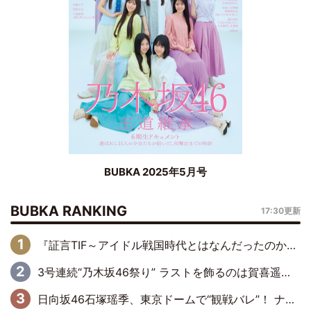
BUBKA 2025年5月号
BUBKA RANKING
17:30更新
『証言TIF～アイドル戦国時代とはなんだったのか～』第6回：でんぱ組.inc・古川未鈴×相沢梨紗「『ハロプロやりたかったな』って言ったら、夢眠ねむさんに『てめえはでんぱ組．incなんだよ！』って肩パンされて(笑)」
3号連続“乃木坂46祭り” ラストを飾るのは賀喜遥香…5年ぶりの登場に「5年分大人になった私を見ていただけたら」
日向坂46石塚瑶季、東京ドームで“観戦バレ”！ ナイツ・塙も認めた「巨人に詳しすぎるアイドル」は元VENUSスクール生で杉内コーチ推し⁉