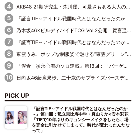
AKB48 21期研究生・森川優、可愛さもある大人の女性に
『証言TIF～アイドル戦国時代とはなんだったのか～』第10回：さくら学院・武藤彩未×飯田らうら「正直、中3で辞めるというのを信じてなくて。そう言われてはいたけど、嘘でしょって」
乃木坂46×ビルディバイドTCG Vol.2公開 賀喜遥香＆田村真佑が『京まふ』ステージに登壇
『証言TIF～アイドル戦国時代とはなんだったのか～』第8回：Negicco・Nao☆×Megu×Kaede「東京からオファーが来たのと、梨の皮剥きとどっちが大事なんだって」
東雲うみ、ポップな制服姿で魅せる“東雲グリーン”の正体
『僕青 須永心海のソロ連載』第18回：「バーゲンセールハンターみうな inしまむら」編
日向坂46藤嶌果歩、二十歳のサプライズバースデーに大喜び「頼られる先輩になれるように努力していきたい」
PICK UP
『証言TIF～アイドル戦国時代とはなんだったのか
～』第11回：私立恵比寿中学・真山りか×安本彩花
「TIFで10年ぶりのキョンシーメイクをしたら、場
を完全に引かせてしまって。時代が変わったんだな
って」