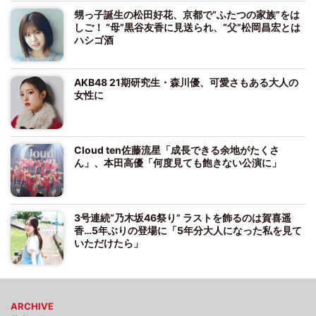
甥っ子誕生の松田好花、京都で“ふたつの家族”をは
しご！ “母”黒谷友香に見送られ、“父”松岡昌宏とは
ハシゴ酒
AKB48 21期研究生・森川優、可愛さもある大人の
女性に
Cloud ten佐藤流星「成長できる余地がたくさ
ん」、本田高優「何度見ても飽きない公演に」
3号連続“乃木坂46祭り” ラストを飾るのは賀喜遥
香…5年ぶりの登場に「5年分大人になった私を見て
いただけたら」
ARCHIVE