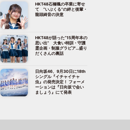
HKT48石橋颯の卒業に寄せ
て “いぶくる”の絆と後輩・
龍頭綺音の決意
HKT48が語った“15周年本の
思い出” 大食い特訓・守護
霊企画・制服グラビア…盛り
だくさんの裏話
日向坂46、9月30日に18th
シングル『イチャイチャ
虫』の発売決定！ フォーメ
ーションは『日向坂で会い
ましょう』にて発表