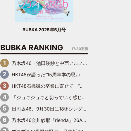
BUBKA 2025年5月号
BUBKA RANKING
17:30更新
乃木坂46・池田瑛紗と中西アルノが「真冬のかき氷」騒動で火花散らす！ 因縁の裏にあるのは、逆境をともに“凌”ぐ似た者同士の絆
HKT48が語った“15周年本の思い出” 大食い特訓・守護霊企画・制服グラビア…盛りだくさんの裏話
HKT48石橋颯の卒業に寄せて “いぶくる”の絆と後輩・龍頭綺音の決意
「ジョキジョキと切っていく感じ」STU48中村舞、新しい挑戦は自らの手で
日向坂46、9月30日に18thシングル『イチャイチャ虫』の発売決定！ フォーメーションは『日向坂で会いましょう』にて発表
乃木坂46金川紗耶『rienda』26AW LOOKモデルに就任