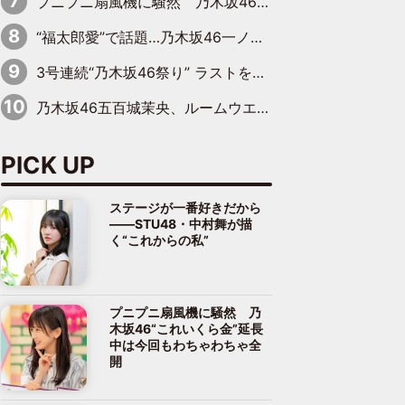
プニプニ扇風機に騒然 乃木坂46“これいくら金”延長中は今回もわちゃわちゃ全開
“福太郎愛”で話題…乃木坂46一ノ瀬美空、地元福岡『めんべい25周年トップサポーター』に就任
3号連続“乃木坂46祭り” ラストを飾るのは賀喜遥香…5年ぶりの登場に「5年分大人になった私を見ていただけたら」
乃木坂46五百城茉央、ルームウエアでリラックス「今回のグラビアを見て成長を感じていただけるとうれしい」
PICK UP
ステージが一番好きだから
――STU48・中村舞が描
く“これからの私”
プニプニ扇風機に騒然 乃
木坂46“これいくら金”延長
中は今回もわちゃわちゃ全
開