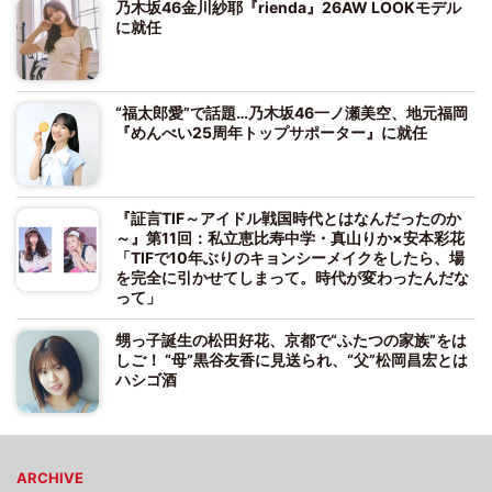
乃木坂46金川紗耶『rienda』26AW LOOKモデル
に就任
“福太郎愛”で話題…乃木坂46一ノ瀬美空、地元福岡
『めんべい25周年トップサポーター』に就任
『証言TIF～アイドル戦国時代とはなんだったのか
～』第11回：私立恵比寿中学・真山りか×安本彩花
「TIFで10年ぶりのキョンシーメイクをしたら、場
を完全に引かせてしまって。時代が変わったんだな
って」
甥っ子誕生の松田好花、京都で“ふたつの家族”をは
しご！ “母”黒谷友香に見送られ、“父”松岡昌宏とは
ハシゴ酒
ARCHIVE