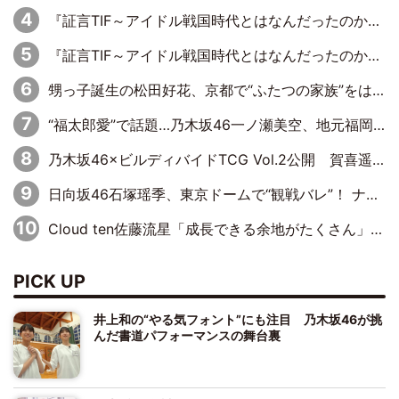
『証言TIF～アイドル戦国時代とはなんだったのか～』第11回：私立恵比寿中学・真山りか×安本彩花「TIFで10年ぶりのキョンシーメイクをしたら、場を完全に引かせてしまって。時代が変わったんだなって」
『証言TIF～アイドル戦国時代とはなんだったのか～』第10回：さくら学院・武藤彩未×飯田らうら「正直、中3で辞めるというのを信じてなくて。そう言われてはいたけど、嘘でしょって」
甥っ子誕生の松田好花、京都で“ふたつの家族”をはしご！ “母”黒谷友香に見送られ、“父”松岡昌宏とはハシゴ酒
“福太郎愛”で話題…乃木坂46一ノ瀬美空、地元福岡『めんべい25周年トップサポーター』に就任
乃木坂46×ビルディバイドTCG Vol.2公開 賀喜遥香＆田村真佑が『京まふ』ステージに登壇
日向坂46石塚瑶季、東京ドームで“観戦バレ”！ ナイツ・塙も認めた「巨人に詳しすぎるアイドル」は元VENUSスクール生で杉内コーチ推し⁉
Cloud ten佐藤流星「成長できる余地がたくさん」、本田高優「何度見ても飽きない公演に」
PICK UP
井上和の“やる気フォント”にも注目 乃木坂46が挑
んだ書道パフォーマンスの舞台裏