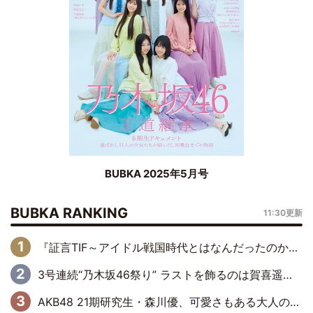
BUBKA 2025年5月号
BUBKA RANKING
11:30更新
『証言TIF～アイドル戦国時代とはなんだったのか～』第6回：でんぱ組.inc・古川未鈴×相沢梨紗「『ハロプロやりたかったな』って言ったら、夢眠ねむさんに『てめえはでんぱ組．incなんだよ！』って肩パンされて(笑)」
3号連続“乃木坂46祭り” ラストを飾るのは賀喜遥香…5年ぶりの登場に「5年分大人になった私を見ていただけたら」
AKB48 21期研究生・森川優、可愛さもある大人の女性に