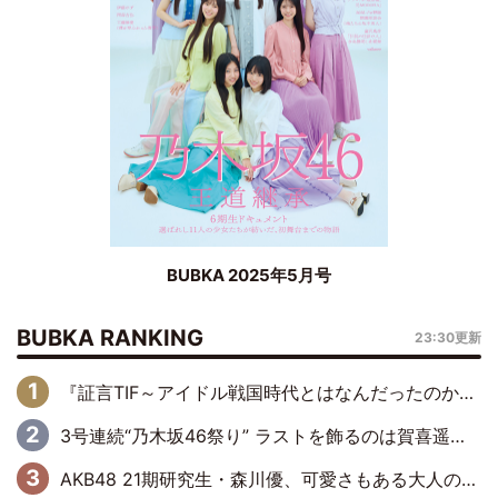
BUBKA 2025年5月号
BUBKA RANKING
23:30更新
『証言TIF～アイドル戦国時代とはなんだったのか～』第6回：でんぱ組.inc・古川未鈴×相沢梨紗「『ハロプロやりたかったな』って言ったら、夢眠ねむさんに『てめえはでんぱ組．incなんだよ！』って肩パンされて(笑)」
3号連続“乃木坂46祭り” ラストを飾るのは賀喜遥香…5年ぶりの登場に「5年分大人になった私を見ていただけたら」
AKB48 21期研究生・森川優、可愛さもある大人の女性に