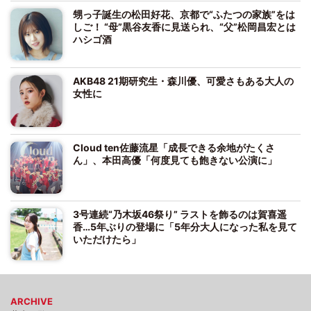
甥っ子誕生の松田好花、京都で“ふたつの家族”をは
しご！ “母”黒谷友香に見送られ、“父”松岡昌宏とは
ハシゴ酒
AKB48 21期研究生・森川優、可愛さもある大人の
女性に
Cloud ten佐藤流星「成長できる余地がたくさ
ん」、本田高優「何度見ても飽きない公演に」
3号連続“乃木坂46祭り” ラストを飾るのは賀喜遥
香…5年ぶりの登場に「5年分大人になった私を見て
いただけたら」
ARCHIVE