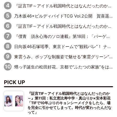
『証言TIF～アイドル戦国時代とはなんだったのか～』第10回：さくら学院・武藤彩未×飯田らうら「正直、中3で辞めるというのを信じてなくて。そう言われてはいたけど、嘘でしょって」
乃木坂46×ビルディバイドTCG Vol.2公開 賀喜遥香＆田村真佑が『京まふ』ステージに登壇
『証言TIF～アイドル戦国時代とはなんだったのか～』第11回：私立恵比寿中学・真山りか×安本彩花「TIFで10年ぶりのキョンシーメイクをしたら、場を完全に引かせてしまって。時代が変わったんだなって」
『僕青 須永心海のソロ連載』第18回：「バーゲンセールハンターみうな inしまむら」編
日向坂46石塚瑶季、東京ドームで“観戦バレ”！ ナイツ・塙も認めた「巨人に詳しすぎるアイドル」は元VENUSスクール生で杉内コーチ推し⁉
東雲うみ、ポップな制服姿で魅せる“東雲グリーン”の正体
甥っ子誕生の松田好花、京都で“ふたつの家族”をはしご！ “母”黒谷友香に見送られ、“父”松岡昌宏とはハシゴ酒
PICK UP
『証言TIF～アイドル戦国時代とはなんだったのか
～』第11回：私立恵比寿中学・真山りか×安本彩花
「TIFで10年ぶりのキョンシーメイクをしたら、場
を完全に引かせてしまって。時代が変わったんだな
って」