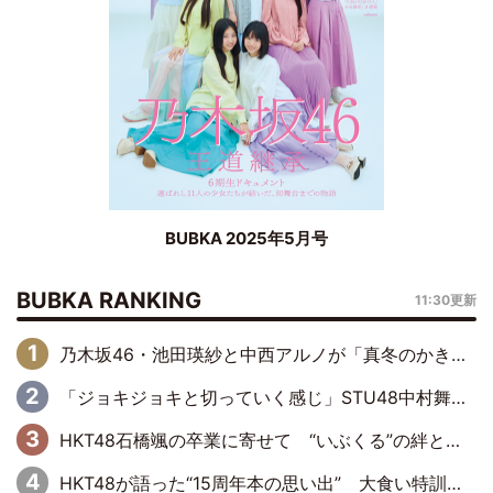
BUBKA 2025年5月号
BUBKA RANKING
11:30更新
乃木坂46・池田瑛紗と中西アルノが「真冬のかき氷」騒動で火花散らす！ 因縁の裏にあるのは、逆境をともに“凌”ぐ似た者同士の絆
「ジョキジョキと切っていく感じ」STU48中村舞、新しい挑戦は自らの手で
HKT48石橋颯の卒業に寄せて “いぶくる”の絆と後輩・龍頭綺音の決意
HKT48が語った“15周年本の思い出” 大食い特訓・守護霊企画・制服グラビア…盛りだくさんの裏話