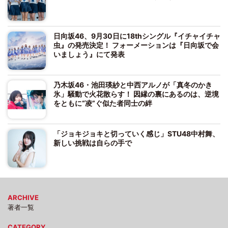
日向坂46、9月30日に18thシングル『イチャイチャ
虫』の発売決定！ フォーメーションは『日向坂で会
いましょう』にて発表
乃木坂46・池田瑛紗と中西アルノが「真冬のかき
氷」騒動で火花散らす！ 因縁の裏にあるのは、逆境
をともに“凌”ぐ似た者同士の絆
「ジョキジョキと切っていく感じ」STU48中村舞、
新しい挑戦は自らの手で
ARCHIVE
著者一覧
CATEGORY