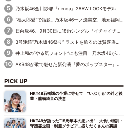
乃木坂46金川紗耶『rienda』26AW LOOKモデルに就任
“福太郎愛”で話題…乃木坂46一ノ瀬美空、地元福岡『めんべい25周年トップサポーター』に就任
日向坂46、9月30日に18thシングル『イチャイチャ虫』の発売決定！ フォーメーションは『日向坂で会いましょう』にて発表
3号連続“乃木坂46祭り” ラストを飾るのは賀喜遥香…5年ぶりの登場に「5年分大人になった私を見ていただけたら」
井上和の“やる気フォント”にも注目 乃木坂46が挑んだ書道パフォーマンスの舞台裏
AKB48が歌で魅せた新公演『夢のポップスター』 初日から全身全霊のステージ
PICK UP
HKT48石橋颯の卒業に寄せて “いぶくる”の絆と後
輩・龍頭綺音の決意
HKT48が語った“15周年本の思い出” 大食い特訓・
守護霊企画・制服グラビア…盛りだくさんの裏話