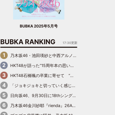
BUBKA 2025年5月号
BUBKA RANKING
17:30更新
乃木坂46・池田瑛紗と中西アルノが「真冬のかき氷」騒動で火花散らす！ 因縁の裏にあるのは、逆境をともに“凌”ぐ似た者同士の絆
HKT48が語った“15周年本の思い出” 大食い特訓・守護霊企画・制服グラビア…盛りだくさんの裏話
HKT48石橋颯の卒業に寄せて “いぶくる”の絆と後輩・龍頭綺音の決意
「ジョキジョキと切っていく感じ」STU48中村舞、新しい挑戦は自らの手で
日向坂46、9月30日に18thシングル『イチャイチャ虫』の発売決定！ フォーメーションは『日向坂で会いましょう』にて発表
乃木坂46金川紗耶『rienda』26AW LOOKモデルに就任