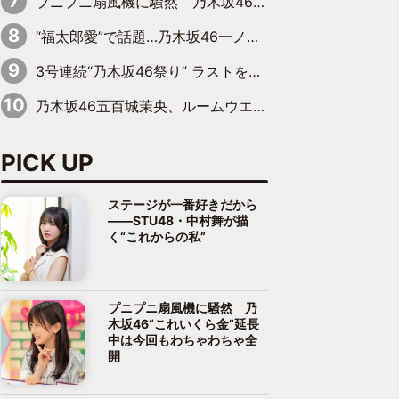
プニプニ扇風機に騒然 乃木坂46“これいくら金”延長中は今回もわちゃわちゃ全開
“福太郎愛”で話題…乃木坂46一ノ瀬美空、地元福岡『めんべい25周年トップサポーター』に就任
3号連続“乃木坂46祭り” ラストを飾るのは賀喜遥香…5年ぶりの登場に「5年分大人になった私を見ていただけたら」
乃木坂46五百城茉央、ルームウエアでリラックス「今回のグラビアを見て成長を感じていただけるとうれしい」
PICK UP
ステージが一番好きだから
――STU48・中村舞が描
く“これからの私”
プニプニ扇風機に騒然 乃
木坂46“これいくら金”延長
中は今回もわちゃわちゃ全
開