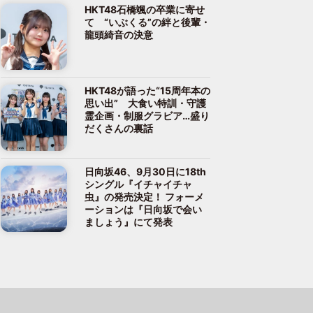
HKT48石橋颯の卒業に寄せ
て “いぶくる”の絆と後輩・
龍頭綺音の決意
HKT48が語った“15周年本の
思い出” 大食い特訓・守護
霊企画・制服グラビア…盛り
だくさんの裏話
日向坂46、9月30日に18th
シングル『イチャイチャ
虫』の発売決定！ フォーメ
ーションは『日向坂で会い
ましょう』にて発表