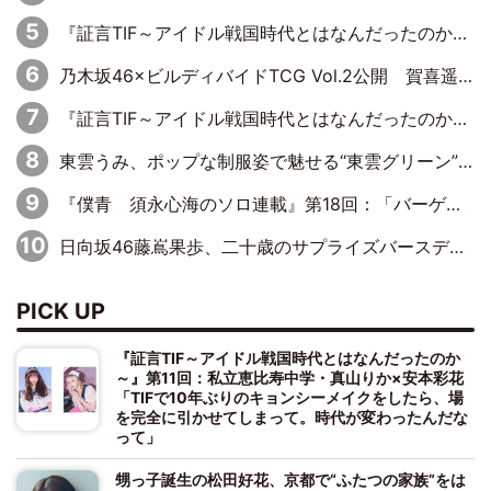
『証言TIF～アイドル戦国時代とはなんだったのか～』第10回：さくら学院・武藤彩未×飯田らうら「正直、中3で辞めるというのを信じてなくて。そう言われてはいたけど、嘘でしょって」
乃木坂46×ビルディバイドTCG Vol.2公開 賀喜遥香＆田村真佑が『京まふ』ステージに登壇
『証言TIF～アイドル戦国時代とはなんだったのか～』第8回：Negicco・Nao☆×Megu×Kaede「東京からオファーが来たのと、梨の皮剥きとどっちが大事なんだって」
東雲うみ、ポップな制服姿で魅せる“東雲グリーン”の正体
『僕青 須永心海のソロ連載』第18回：「バーゲンセールハンターみうな inしまむら」編
日向坂46藤嶌果歩、二十歳のサプライズバースデーに大喜び「頼られる先輩になれるように努力していきたい」
PICK UP
『証言TIF～アイドル戦国時代とはなんだったのか
～』第11回：私立恵比寿中学・真山りか×安本彩花
「TIFで10年ぶりのキョンシーメイクをしたら、場
を完全に引かせてしまって。時代が変わったんだな
って」
甥っ子誕生の松田好花、京都で“ふたつの家族”をは