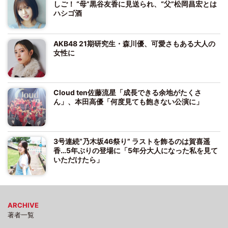
しご！ “母”黒谷友香に見送られ、“父”松岡昌宏とは
ハシゴ酒
AKB48 21期研究生・森川優、可愛さもある大人の
女性に
Cloud ten佐藤流星「成長できる余地がたくさ
ん」、本田高優「何度見ても飽きない公演に」
3号連続“乃木坂46祭り” ラストを飾るのは賀喜遥
香…5年ぶりの登場に「5年分大人になった私を見て
いただけたら」
ARCHIVE
著者一覧