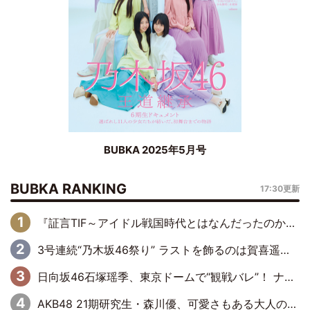
BUBKA 2025年5月号
BUBKA RANKING
17:30更新
『証言TIF～アイドル戦国時代とはなんだったのか～』第6回：でんぱ組.inc・古川未鈴×相沢梨紗「『ハロプロやりたかったな』って言ったら、夢眠ねむさんに『てめえはでんぱ組．incなんだよ！』って肩パンされて(笑)」
3号連続“乃木坂46祭り” ラストを飾るのは賀喜遥香…5年ぶりの登場に「5年分大人になった私を見ていただけたら」
日向坂46石塚瑶季、東京ドームで“観戦バレ”！ ナイツ・塙も認めた「巨人に詳しすぎるアイドル」は元VENUSスクール生で杉内コーチ推し⁉
AKB48 21期研究生・森川優、可愛さもある大人の女性に