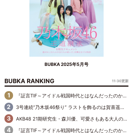
BUBKA 2025年5月号
BUBKA RANKING
11:30更新
『証言TIF～アイドル戦国時代とはなんだったのか～』第6回：でんぱ組.inc・古川未鈴×相沢梨紗「『ハロプロやりたかったな』って言ったら、夢眠ねむさんに『てめえはでんぱ組．incなんだよ！』って肩パンされて(笑)」
3号連続“乃木坂46祭り” ラストを飾るのは賀喜遥香…5年ぶりの登場に「5年分大人になった私を見ていただけたら」
AKB48 21期研究生・森川優、可愛さもある大人の女性に
『証言TIF～アイドル戦国時代とはなんだったのか～』第11回：私立恵比寿中学・真山りか×安本彩花「TIFで10年ぶりのキョンシーメイクをしたら、場を完全に引かせてしまって。時代が変わったんだなって」