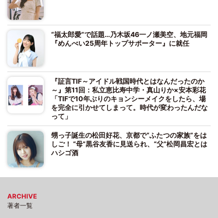
“福太郎愛”で話題…乃木坂46一ノ瀬美空、地元福岡
『めんべい25周年トップサポーター』に就任
『証言TIF～アイドル戦国時代とはなんだったのか
～』第11回：私立恵比寿中学・真山りか×安本彩花
「TIFで10年ぶりのキョンシーメイクをしたら、場
を完全に引かせてしまって。時代が変わったんだな
って」
甥っ子誕生の松田好花、京都で“ふたつの家族”をは
しご！ “母”黒谷友香に見送られ、“父”松岡昌宏とは
ハシゴ酒
ARCHIVE
著者一覧