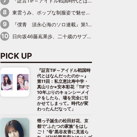
『証言TIF～アイドル戦国時代とはなんだったのか～』第8回：Negicco・Nao☆×Megu×Kaede「東京からオファーが来たのと、梨の皮剥きとどっちが大事なんだって」
東雲うみ、ポップな制服姿で魅せる“東雲グリーン”の正体
『僕青 須永心海のソロ連載』第18回：「バーゲンセールハンターみうな inしまむら」編
日向坂46藤嶌果歩、二十歳のサプライズバースデーに大喜び「頼られる先輩になれるように努力していきたい」
PICK UP
『証言TIF～アイドル戦国時
代とはなんだったのか～』
第11回：私立恵比寿中学・
真山りか×安本彩花「TIFで
10年ぶりのキョンシーメイ
クをしたら、場を完全に引
かせてしまって。時代が変
わったんだなって」
甥っ子誕生の松田好花、京
都で“ふたつの家族”をはし
ご！ “母”黒谷友香に見送ら