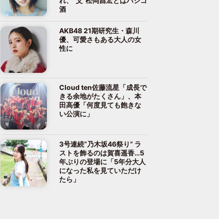
れ、“父”松岡昌宏とはハシゴ
酒
AKB48 21期研究生・森川
優、可愛さもある大人の女
性に
Cloud ten佐藤流星「成長で
きる余地がたくさん」、本
田高優「何度見ても飽きな
い公演に」
3号連続“乃木坂46祭り” ラ
ストを飾るのは賀喜遥香…5
年ぶりの登場に「5年分大人
になった私を見ていただけ
たら」