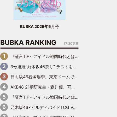
BUBKA 2025年5月号
BUBKA RANKING
17:30更新
『証言TIF～アイドル戦国時代とはなんだったのか～』第6回：でんぱ組.inc・古川未鈴×相沢梨紗「『ハロプロやりたかったな』って言ったら、夢眠ねむさんに『てめえはでんぱ組．incなんだよ！』って肩パンされて(笑)」
3号連続“乃木坂46祭り” ラストを飾るのは賀喜遥香…5年ぶりの登場に「5年分大人になった私を見ていただけたら」
日向坂46石塚瑶季、東京ドームで“観戦バレ”！ ナイツ・塙も認めた「巨人に詳しすぎるアイドル」は元VENUSスクール生で杉内コーチ推し⁉
AKB48 21期研究生・森川優、可愛さもある大人の女性に
『証言TIF～アイドル戦国時代とはなんだったのか～』第10回：さくら学院・武藤彩未×飯田らうら「正直、中3で辞めるというのを信じてなくて。そう言われてはいたけど、嘘でしょって」
乃木坂46×ビルディバイドTCG Vol.2公開 賀喜遥香＆田村真佑が『京まふ』ステージに登壇