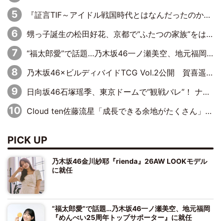
『証言TIF～アイドル戦国時代とはなんだったのか～』第10回：さくら学院・武藤彩未×飯田らうら「正直、中3で辞めるというのを信じてなくて。そう言われてはいたけど、嘘でしょって」
甥っ子誕生の松田好花、京都で“ふたつの家族”をはしご！ “母”黒谷友香に見送られ、“父”松岡昌宏とはハシゴ酒
“福太郎愛”で話題…乃木坂46一ノ瀬美空、地元福岡『めんべい25周年トップサポーター』に就任
乃木坂46×ビルディバイドTCG Vol.2公開 賀喜遥香＆田村真佑が『京まふ』ステージに登壇
日向坂46石塚瑶季、東京ドームで“観戦バレ”！ ナイツ・塙も認めた「巨人に詳しすぎるアイドル」は元VENUSスクール生で杉内コーチ推し⁉
Cloud ten佐藤流星「成長できる余地がたくさん」、本田高優「何度見ても飽きない公演に」
PICK UP
乃木坂46金川紗耶『rienda』26AW LOOKモデル
に就任
“福太郎愛”で話題…乃木坂46一ノ瀬美空、地元福岡
『めんべい25周年トップサポーター』に就任