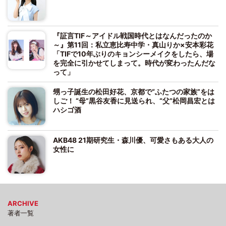
『証言TIF～アイドル戦国時代とはなんだったのか
～』第11回：私立恵比寿中学・真山りか×安本彩花
「TIFで10年ぶりのキョンシーメイクをしたら、場
を完全に引かせてしまって。時代が変わったんだな
って」
甥っ子誕生の松田好花、京都で“ふたつの家族”をは
しご！ “母”黒谷友香に見送られ、“父”松岡昌宏とは
ハシゴ酒
AKB48 21期研究生・森川優、可愛さもある大人の
女性に
ARCHIVE
著者一覧