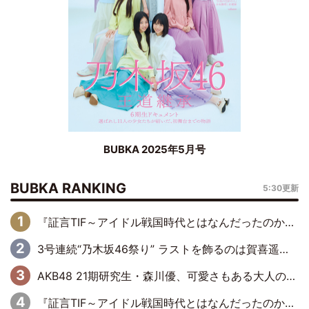
BUBKA 2025年5月号
BUBKA RANKING
5:30更新
『証言TIF～アイドル戦国時代とはなんだったのか～』第6回：でんぱ組.inc・古川未鈴×相沢梨紗「『ハロプロやりたかったな』って言ったら、夢眠ねむさんに『てめえはでんぱ組．incなんだよ！』って肩パンされて(笑)」
3号連続“乃木坂46祭り” ラストを飾るのは賀喜遥香…5年ぶりの登場に「5年分大人になった私を見ていただけたら」
AKB48 21期研究生・森川優、可愛さもある大人の女性に
『証言TIF～アイドル戦国時代とはなんだったのか～』第11回：私立恵比寿中学・真山りか×安本彩花「TIFで10年ぶりのキョンシーメイクをしたら、場を完全に引かせてしまって。時代が変わったんだなって」