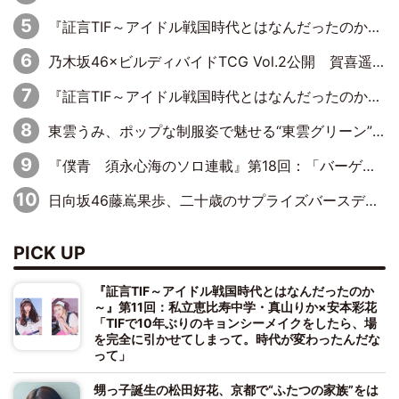
『証言TIF～アイドル戦国時代とはなんだったのか～』第10回：さくら学院・武藤彩未×飯田らうら「正直、中3で辞めるというのを信じてなくて。そう言われてはいたけど、嘘でしょって」
乃木坂46×ビルディバイドTCG Vol.2公開 賀喜遥香＆田村真佑が『京まふ』ステージに登壇
『証言TIF～アイドル戦国時代とはなんだったのか～』第8回：Negicco・Nao☆×Megu×Kaede「東京からオファーが来たのと、梨の皮剥きとどっちが大事なんだって」
東雲うみ、ポップな制服姿で魅せる“東雲グリーン”の正体
『僕青 須永心海のソロ連載』第18回：「バーゲンセールハンターみうな inしまむら」編
日向坂46藤嶌果歩、二十歳のサプライズバースデーに大喜び「頼られる先輩になれるように努力していきたい」
PICK UP
『証言TIF～アイドル戦国時代とはなんだったのか
～』第11回：私立恵比寿中学・真山りか×安本彩花
「TIFで10年ぶりのキョンシーメイクをしたら、場
を完全に引かせてしまって。時代が変わったんだな
って」
甥っ子誕生の松田好花、京都で“ふたつの家族”をは