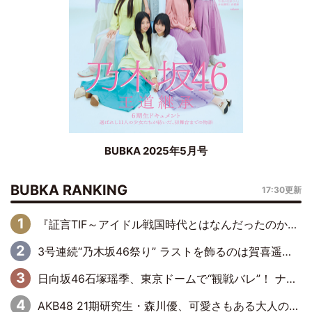
BUBKA 2025年5月号
BUBKA RANKING
17:30更新
『証言TIF～アイドル戦国時代とはなんだったのか～』第6回：でんぱ組.inc・古川未鈴×相沢梨紗「『ハロプロやりたかったな』って言ったら、夢眠ねむさんに『てめえはでんぱ組．incなんだよ！』って肩パンされて(笑)」
3号連続“乃木坂46祭り” ラストを飾るのは賀喜遥香…5年ぶりの登場に「5年分大人になった私を見ていただけたら」
日向坂46石塚瑶季、東京ドームで“観戦バレ”！ ナイツ・塙も認めた「巨人に詳しすぎるアイドル」は元VENUSスクール生で杉内コーチ推し⁉
AKB48 21期研究生・森川優、可愛さもある大人の女性に