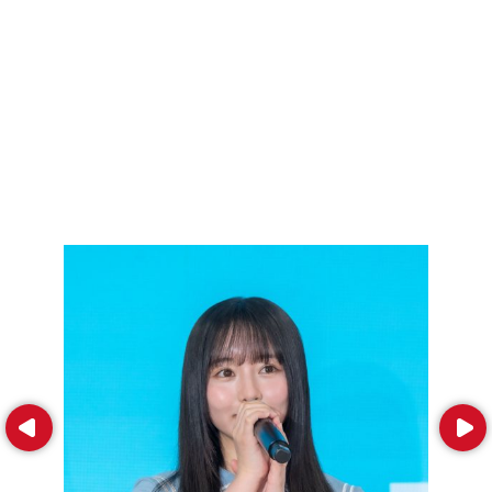
Prev
Next