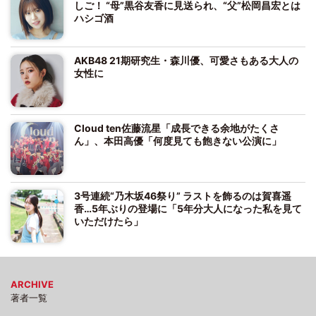
しご！ “母”黒谷友香に見送られ、“父”松岡昌宏とは
ハシゴ酒
AKB48 21期研究生・森川優、可愛さもある大人の
女性に
Cloud ten佐藤流星「成長できる余地がたくさ
ん」、本田高優「何度見ても飽きない公演に」
3号連続“乃木坂46祭り” ラストを飾るのは賀喜遥
香…5年ぶりの登場に「5年分大人になった私を見て
いただけたら」
ARCHIVE
著者一覧