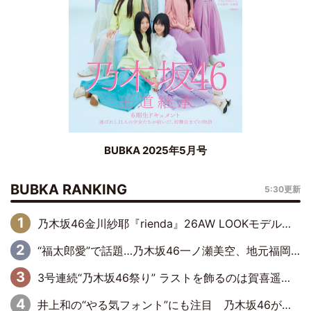
BUBKA 2025年5月号
BUBKA RANKING
5:30更新
乃木坂46金川紗耶『rienda』26AW LOOKモデルに就任
“福太郎愛”で話題…乃木坂46一ノ瀬美空、地元福岡『めんべい25周年トップサポーター』に就任
3号連続“乃木坂46祭り” ラストを飾るのは賀喜遥香…5年ぶりの登場に「5年分大人になった私を見ていただけたら」
井上和の“やる気フォント”にも注目 乃木坂46が挑んだ書道パフォーマンスの舞台裏