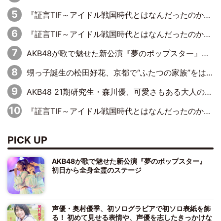
『証言TIF～アイドル戦国時代とはなんだったのか～』第6回：でんぱ組.inc・古川未鈴×相沢梨紗「『ハロプロやりたかったな』って言ったら、夢眠ねむさんに『てめえはでんぱ組．incなんだよ！』って肩パンされて(笑)」
『証言TIF～アイドル戦国時代とはなんだったのか～』第11回：私立恵比寿中学・真山りか×安本彩花「TIFで10年ぶりのキョンシーメイクをしたら、場を完全に引かせてしまって。時代が変わったんだなって」
AKB48が歌で魅せた新公演『夢のポップスター』 初日から全身全霊のステージ
甥っ子誕生の松田好花、京都で“ふたつの家族”をはしご！ “母”黒谷友香に見送られ、“父”松岡昌宏とはハシゴ酒
AKB48 21期研究生・森川優、可愛さもある大人の女性に
『証言TIF～アイドル戦国時代とはなんだったのか～』第10回：さくら学院・武藤彩未×飯田らうら「正直、中3で辞めるというのを信じてなくて。そう言われてはいたけど、嘘でしょって」
PICK UP
AKB48が歌で魅せた新公演『夢のポップスター』
初日から全身全霊のステージ
声優・奥村優季、初ソログラビアで初ソロ表紙を飾
る！ 初めて見せる表情や、声優を志したきっかけな