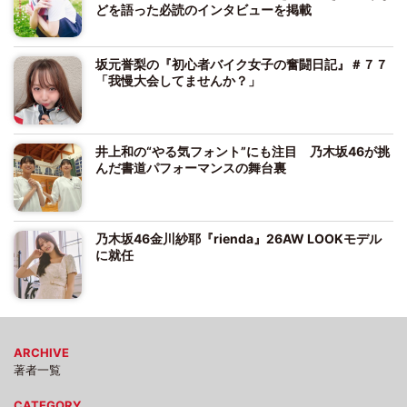
どを語った必読のインタビューを掲載
坂元誉梨の『初心者バイク女子の奮闘日記』＃７７
「我慢大会してませんか？」
井上和の“やる気フォント”にも注目 乃木坂46が挑
んだ書道パフォーマンスの舞台裏
乃木坂46金川紗耶『rienda』26AW LOOKモデル
に就任
ARCHIVE
著者一覧
CATEGORY