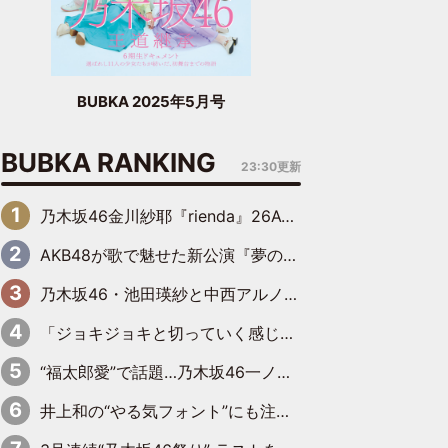
BUBKA 2025年5月号
BUBKA RANKING
23:30更新
乃木坂46金川紗耶『rienda』26AW LOOKモデルに就任
AKB48が歌で魅せた新公演『夢のポップスター』 初日から全身全霊のステージ
乃木坂46・池田瑛紗と中西アルノが「真冬のかき氷」騒動で火花散らす！ 因縁の裏にあるのは、逆境をともに“凌”ぐ似た者同士の絆
「ジョキジョキと切っていく感じ」STU48中村舞、新しい挑戦は自らの手で
“福太郎愛”で話題…乃木坂46一ノ瀬美空、地元福岡『めんべい25周年トップサポーター』に就任
井上和の“やる気フォント”にも注目 乃木坂46が挑んだ書道パフォーマンスの舞台裏