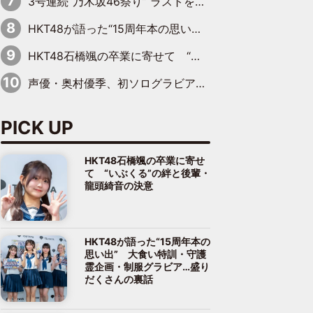
3号連続“乃木坂46祭り” ラストを飾るのは賀喜遥香…5年ぶりの登場に「5年分大人になった私を見ていただけたら」
HKT48が語った“15周年本の思い出” 大食い特訓・守護霊企画・制服グラビア…盛りだくさんの裏話
HKT48石橋颯の卒業に寄せて “いぶくる”の絆と後輩・龍頭綺音の決意
声優・奥村優季、初ソログラビアで初ソロ表紙を飾る！ 初めて見せる表情や、声優を志したきっかけなどを語った必読のインタビューを掲載
PICK UP
HKT48石橋颯の卒業に寄せ
て “いぶくる”の絆と後輩・
龍頭綺音の決意
HKT48が語った“15周年本の
思い出” 大食い特訓・守護
霊企画・制服グラビア…盛り
だくさんの裏話