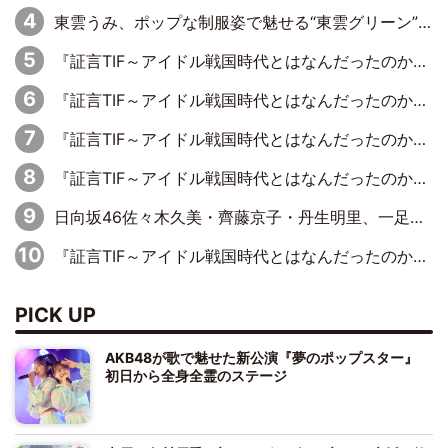
東雲うみ、ポップな制服姿で魅せる“東雲グリーン”の正体
『証言TIF～アイドル戦国時代とはなんだったのか～』第8回：Negicco・Nao☆×Megu×Kaede「東京からオファーが来たのと、梨の皮剥きとどっちが大事なんだって」
『証言TIF～アイドル戦国時代とはなんだったのか～』第5回：元SUPER☆GiRLS・八坂沙織×宮崎理奈「パワープッシュアーティストみたいなのがあって、イトーヨーカドーさんがスポンサーについたり」
『証言TIF～アイドル戦国時代とはなんだったのか～』第2回【完全版】：元ぱすぽ☆・根岸愛×奥仲麻琴「……じつは、話はあったんですよ」復活宣言の約10カ月前に語っていた、再フライトの兆し
『証言TIF～アイドル戦国時代とはなんだったのか～』第7回：BiS・プー・ルイ×ミチバヤシリオ「誰もパンツは投げないですからね。でも、特に話題になった記憶もないです（笑）」
日向坂46佐々木久美・齊藤京子・丹生明里、一足お先に展覧会を見学
『証言TIF～アイドル戦国時代とはなんだったのか～』第1回：元アイドリング!!!・遠藤舞×森田涼花「ももクロを初めて見て、アイドリング!!!は無理だな、勝てないなって」
PICK UP
AKB48が歌で魅せた新公演『夢のポップスター』
初日から全身全霊のステージ