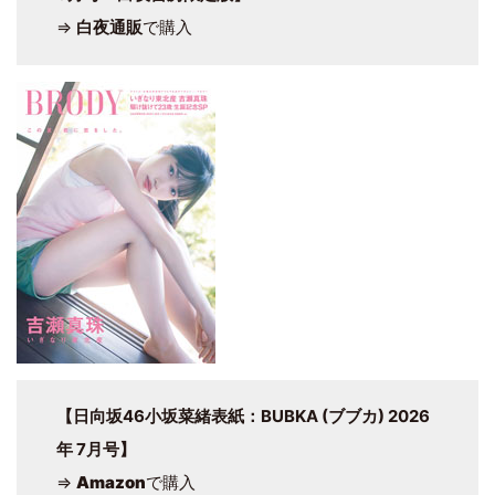
⇒
白夜通販
で購入
【日向坂46小坂菜緒表紙：BUBKA (ブブカ) 2026
年 7月号】
⇒
Amazon
で購入