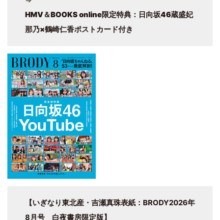
HMV＆BOOKS online限定特典：日向坂46蔵盛妃
那乃×鶴崎仁香ポストカード付き
【いぎなり東北産・吉瀬真珠表紙：BRODY2026年
8月号 白夜書房限定版】