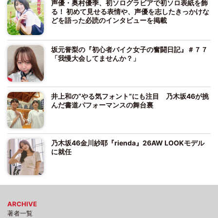
声優・奥村優季、初ソログラビアで初ソロ表紙を飾
る！ 初めて見せる表情や、声優を志したきっかけな
どを語った必読のインタビューを掲載
坂元誉梨の『初心者バイク女子の奮闘日記』＃７７
「我慢大会してませんか？」
井上和の“やる気フォント”にも注目 乃木坂46が挑
んだ書道パフォーマンスの舞台裏
乃木坂46金川紗耶『rienda』26AW LOOKモデル
に就任
ARCHIVE
著者一覧