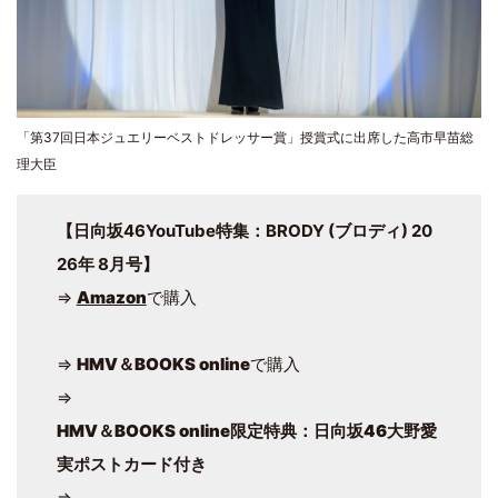
「第37回日本ジュエリーベストドレッサー賞」授賞式に出席した高市早苗総
理大臣
【日向坂46YouTube特集：BRODY (ブロディ) 20
26年 8月号】
⇒
Amazon
で購入
⇒
HMV＆BOOKS online
で購入
⇒
HMV＆BOOKS online限定特典：日向坂46大野愛
実ポストカード付き
⇒