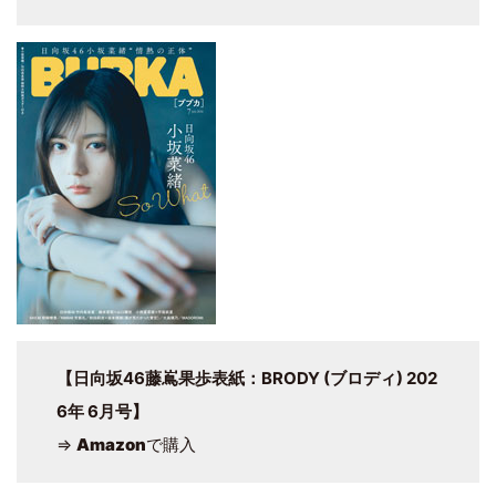
【日向坂46藤嶌果歩表紙：BRODY (ブロディ) 202
6年 6月号】
⇒
Amazon
で購入