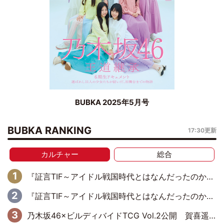
BUBKA 2025年5月号
BUBKA RANKING
17:30更新
カルチャー
総合
『証言TIF～アイドル戦国時代とはなんだったのか～』第11回：私立恵比寿中学・真山りか×安本彩花「TIFで10年ぶりのキョンシーメイクをしたら、場を完全に引かせてしまって。時代が変わったんだなって」
『証言TIF～アイドル戦国時代とはなんだったのか～』第10回：さくら学院・武藤彩未×飯田らうら「正直、中3で辞めるというのを信じてなくて。そう言われてはいたけど、嘘でしょって」
乃木坂46×ビルディバイドTCG Vol.2公開 賀喜遥香＆田村真佑が『京まふ』ステージに登壇