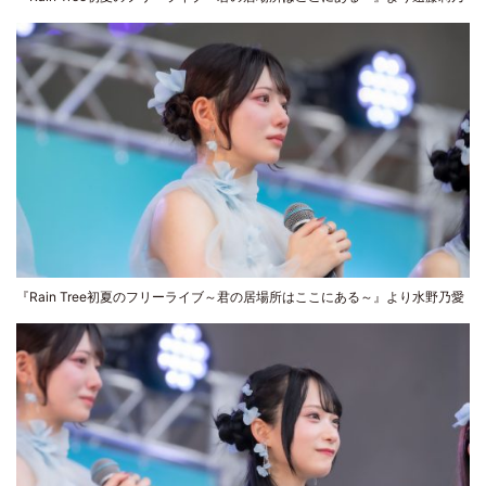
『Rain Tree初夏のフリーライブ～君の居場所はここにある～』より水野乃愛