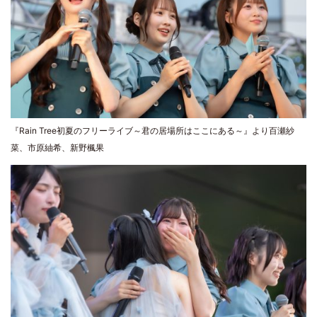
『Rain Tree初夏のフリーライブ～君の居場所はここにある～』より百瀬紗
菜、市原紬希、新野楓果