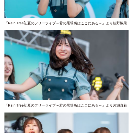
『Rain Tree初夏のフリーライブ～君の居場所はここにある～』より新野楓果
『Rain Tree初夏のフリーライブ～君の居場所はここにある～』より片瀬真花