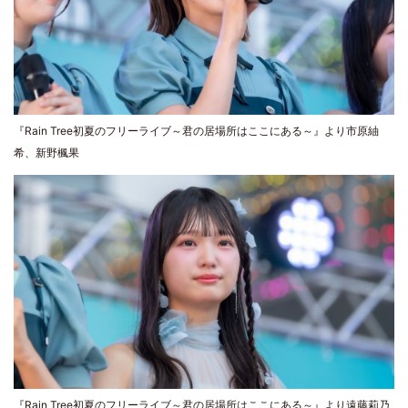
『Rain Tree初夏のフリーライブ～君の居場所はここにある～』より市原紬
希、新野楓果
『Rain Tree初夏のフリーライブ～君の居場所はここにある～』より遠藤莉乃