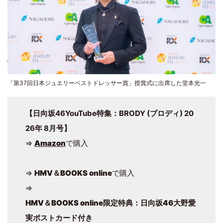
「第37回日本ジュエリーベストドレッサー賞」授賞式に出席した堂本光一
【日向坂46YouTube特集：BRODY (ブロディ) 20
26年 8月号】
⇒
Amazon
で購入
⇒
HMV＆BOOKS online
で購入
⇒
HMV＆BOOKS online限定特典：日向坂46大野愛
実ポストカード付き