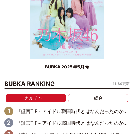
BUBKA 2025年5月号
BUBKA RANKING
11:30更新
カルチャー
総合
『証言TIF～アイドル戦国時代とはなんだったのか～』第11回：私立恵比寿中学・真山りか×安本彩花「TIFで10年ぶりのキョンシーメイクをしたら、場を完全に引かせてしまって。時代が変わったんだなって」
『証言TIF～アイドル戦国時代とはなんだったのか～』第10回：さくら学院・武藤彩未×飯田らうら「正直、中3で辞めるというのを信じてなくて。そう言われてはいたけど、嘘でしょって」