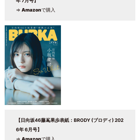
年 7月号】
⇒
Amazon
で購入
【日向坂46藤嶌果歩表紙：BRODY (ブロディ) 202
6年 6月号】
⇒
Amazon
で購入