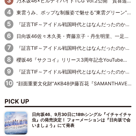
乃木坂46×ビルディバイドTCG Vol.2公開 賀喜遥香＆田村真佑が『京まふ』ステージに登壇
東雲うみ、ポップな制服姿で魅せる“東雲グリーン”の正体
『証言TIF～アイドル戦国時代とはなんだったのか～』第8回：Negicco・Nao☆×Megu×Kaede「東京からオファーが来たのと、梨の皮剥きとどっちが大事なんだって」
日向坂46佐々木久美・齊藤京子・丹生明里、一足お先に展覧会を見学
『証言TIF～アイドル戦国時代とはなんだったのか～』第7回：BiS・プー・ルイ×ミチバヤシリオ「誰もパンツは投げないですからね。でも、特に話題になった記憶もないです（笑）」
櫻坂46『サクコイ』リリース3周年記念YouTube特番決定
『証言TIF～アイドル戦国時代とはなんだったのか～』第2回【完全版】：元ぱすぽ☆・根岸愛×奥仲麻琴「……じつは、話はあったんですよ」復活宣言の約10カ月前に語っていた、再フライトの兆し
“顔面重要文化財”AKB48伊藤百花『SAMANTHAVEGA』2026 Autumn ＆ Winter シーズンビジュアルモデルに決定
PICK UP
日向坂46、9月30日に18thシングル『イチャイチャ
虫』の発売決定！ フォーメーションは『日向坂で会
いましょう』にて発表