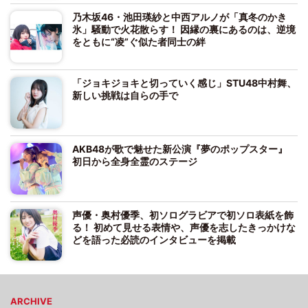
乃木坂46・池田瑛紗と中西アルノが「真冬のかき
氷」騒動で火花散らす！ 因縁の裏にあるのは、逆境
をともに“凌”ぐ似た者同士の絆
「ジョキジョキと切っていく感じ」STU48中村舞、
新しい挑戦は自らの手で
AKB48が歌で魅せた新公演『夢のポップスター』
初日から全身全霊のステージ
声優・奥村優季、初ソログラビアで初ソロ表紙を飾
る！ 初めて見せる表情や、声優を志したきっかけな
どを語った必読のインタビューを掲載
ARCHIVE