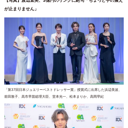
【写真】渡辺直美、3億円のリングに絶句「ちょっと手の震え
が止まりません」
「第37回日本ジュエリーベストドレッサー賞」授賞式に出席した浜辺美波、
前田敦子、高市早苗総理大臣、堂本光一、松本まりか、高岡早紀