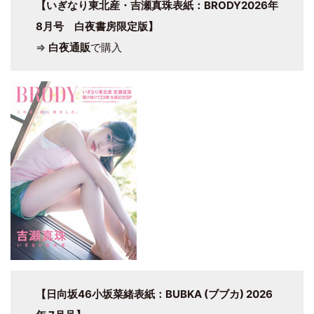
【いぎなり東北産・吉瀬真珠表紙：BRODY2026年
8月号 白夜書房限定版】
⇒
白夜通販
で購入
【日向坂46小坂菜緒表紙：BUBKA (ブブカ) 2026