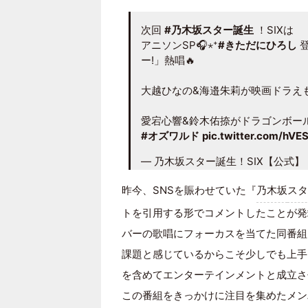
次回
#乃木坂スター誕生
！SIXは
アニソンSP🎧⋆⁺
#きただにひろし
登
ー!」熱唱🔥
大越ひなの&海邉朱莉が映画ドラえ
愛宕心響&鈴木佑捺がドラゴンボー
#オズワルド
pic.twitter.com/hVES
— 乃木坂スター誕生！SIX【公式】 (@n
昨今、SNSを賑わせていた『
乃木坂
スタ
トを引用する形でコメントしたことが発
バーの歌唱にフォーカスを当てた同番組
課題と感じているからこそ少しでも上手
を含めてエンターテインメントと成立さ
この番組をきっかけに注目を集めたメン