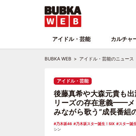
アイドル・芸能
カルチャ
BUBKA WEB
アイドル・芸能のニュース
アイドル・芸能
後藤真希や大森元貴も出
リーズの存在意義━━メ
みながら歌う”成長番組
乃木坂46
乃木坂スター誕生！SIX
スター誕
シン