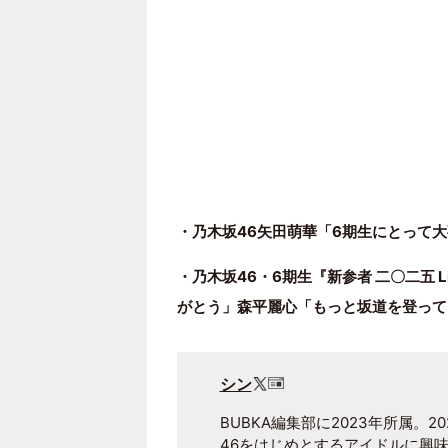
・乃木坂46矢田萌華「6期生にとって
・乃木坂46・6期生『新参者 二〇二五
がとう」森平麗心「もっと坂道を登って
シン
BUBKA編集部に2023年所属。2
46をはじめとするアイドルに興