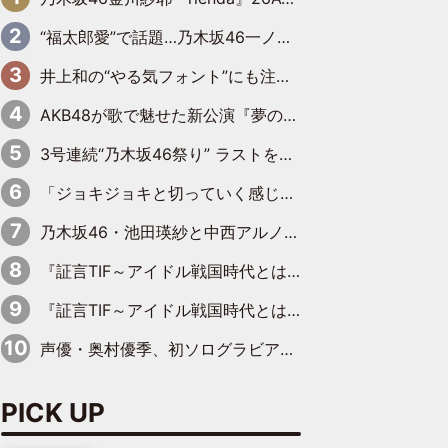
“福太郎愛”で話題…乃木坂46一ノ瀬美空、地元福岡『めんべい25周年トップサポーター』に就任
井上和の“やる気フォント”にも注目 乃木坂46が挑んだ書道パフォーマンスの舞台裏
AKB48が歌で魅せた新公演『夢のポップスター』 初日から全身全霊のステージ
3号連続“乃木坂46祭り” ラストを飾るのは賀喜遥香…5年ぶりの登場に「5年分大人になった私を見ていただけたら」
「ジョキジョキと切っていく感じ」STU48中村舞、新しい挑戦は自らの手で
乃木坂46・池田瑛紗と中西アルノが「真冬のかき氷」騒動で火花散らす！ 因縁の裏にあるのは、逆境をともに“凌”ぐ似た者同士の絆
『証言TIF～アイドル戦国時代とはなんだったのか～』第11回：私立恵比寿中学・真山りか×安本彩花「TIFで10年ぶりのキョンシーメイクをしたら、場を完全に引かせてしまって。時代が変わったんだなって」
『証言TIF～アイドル戦国時代とはなんだったのか～』第6回：でんぱ組.inc・古川未鈴×相沢梨紗「『ハロプロやりたかったな』って言ったら、夢眠ねむさんに『てめえはでんぱ組．incなんだよ！』って肩パンされて(笑)」
声優・奥村優季、初ソログラビアで初ソロ表紙を飾る！ 初めて見せる表情や、声優を志したきっかけなどを語った必読のインタビューを掲載
PICK UP