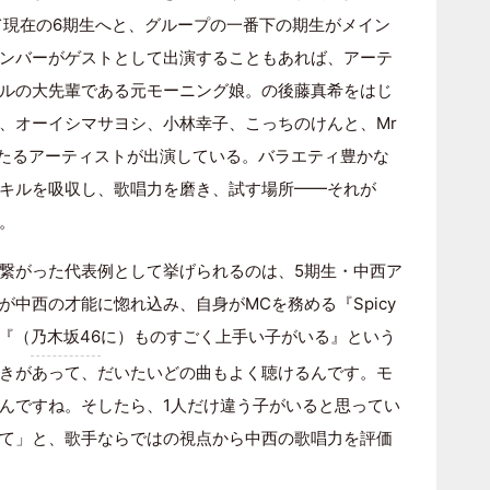
て現在の6期生へと、グループの一番下の期生がメイン
ンバーがゲストとして出演することもあれば、アーテ
ルの大先輩である元モーニング娘。の後藤真希をはじ
、オーイシマサヨシ、小林幸子、こっちのけんと、Mr
ど、名だたるアーティストが出演している。バラエティ豊かな
キルを吸収し、歌唱力を磨き、試す場所━━それが
。
繋がった代表例として挙げられるのは、5期生・中西ア
中西の才能に惚れ込み、自身がMCを務める『Spicy
「『（
乃木坂46
に）ものすごく上手い子がいる』という
きがあって、だいたいどの曲もよく聴けるんです。モ
んですね。そしたら、1人だけ違う子がいると思ってい
て」と、歌手ならではの視点から中西の歌唱力を評価