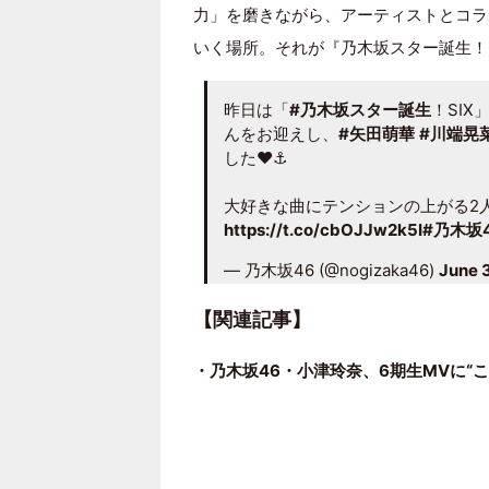
力」を磨きながら、アーティストとコラ
いく場所。それが『乃木坂スター誕生！
昨日は「
#乃木坂スター誕生
！SIX
んをお迎えし、
#矢田萌華
#川端晃
した❤️⚓️
大好きな曲にテンションの上がる2人の
https://t.co/cbOJJw2k5I
#乃木坂
— 乃木坂46 (@nogizaka46)
June 
【関連記事】
・乃木坂46・小津玲奈、6期生MVに“