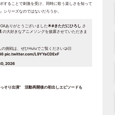
ボすることで刺激を受け、同時に歌う楽しさを知って
』シリーズなのではないだろうか。
」OAありがとうございました🌟
#きただにひろし
さ
菜
の大好きなアニメソングを披露させていただきま
挑戦は、ぜひHuluでご覧ください🤝🏻
46
pic.twitter.com/L9YYaCDExF
30, 2026
こっそり出演” 活動再開後の初出しエピソードも