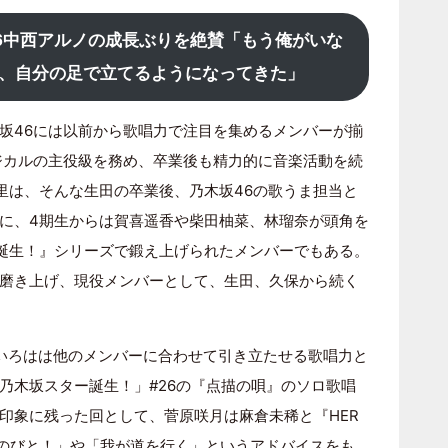
46中西アルノの成長ぶりを絶賛「もう俺がいな
、自分の足で立てるようになってきた」
坂46には以前から歌唱力で注目を集めるメンバーが揃
ジカルの主役級を務め、卒業後も精力的に音楽活動を続
里は、そんな生田の卒業後、乃木坂46の歌うま担当と
に、4期生からは賀喜遥香や柴田柚菜、林瑠奈が頭角を
誕生！』シリーズで鍛え上げられたメンバーでもある。
磨き上げ、現役メンバーとして、生田、久保から続く
いろはは他のメンバーに合わせて引き立たせる歌唱力と
乃木坂スター誕生！」#26の『点描の唄』のソロ歌唱
印象に残った回として、菅原咲月は麻倉未稀と『HER
のびと！」や「我が道を行く」というアドバイスをも