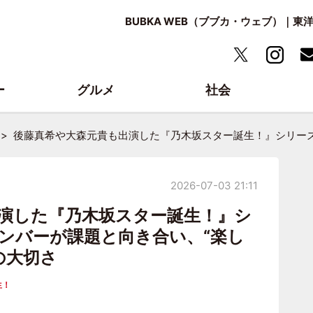
BUBKA WEB（ブブカ・ウェブ）｜
ー
グルメ
社会
後藤真希や大森元貴も出演した『乃木坂スター誕生！』シリーズ
2026-07-03 21:11
演した『乃木坂スター誕生！』シ
ンバーが課題と向き合い、“楽し
の大切さ
生！