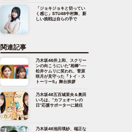
「ジョキジョキと切ってい
く感じ」STU48中村舞、新
しい挑戦は自らの手で
関連記事
乃木坂46井上和、スクリー
ンの向こうにいた“相棒”──
松井ケムリに笑われ、菅原
咲月が見守った『トイ・ス
トーリー5』舞台挨拶
乃木坂46五百城茉央＆奥田
いろは、“カフェオーレの
日”応援サポーターに就任
乃木坂46池田瑛紗、端正な