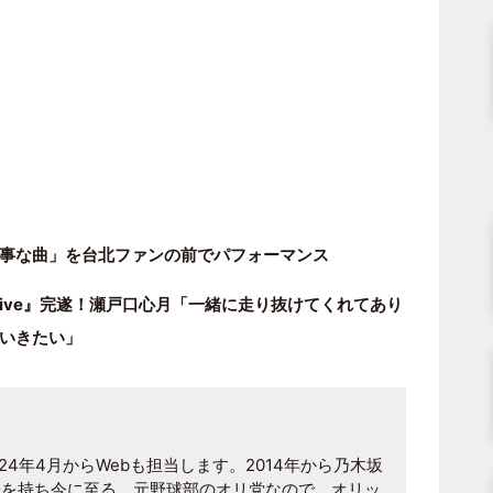
大事な曲」を台北ファンの前でパフォーマンス
 Live』完遂！瀬戸口心月「一緒に走り抜けてくれてあり
いきたい」
024年4月からWebも担当します。2014年から乃木坂
味を持ち今に至る。元野球部のオリ党なので、オリッ