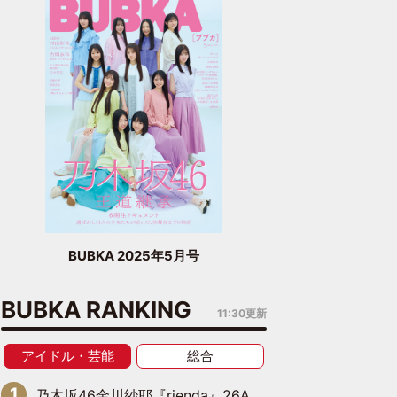
BUBKA 2025年5月号
BUBKA RANKING
11:30更新
アイドル・芸能
総合
乃木坂46金川紗耶『rienda』26AW LOOKモデルに就任