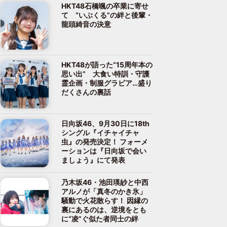
HKT48石橋颯の卒業に寄せ
て “いぶくる”の絆と後輩・
龍頭綺音の決意
HKT48が語った“15周年本の
思い出” 大食い特訓・守護
霊企画・制服グラビア…盛り
だくさんの裏話
日向坂46、9月30日に18th
シングル『イチャイチャ
虫』の発売決定！ フォーメ
ーションは『日向坂で会い
ましょう』にて発表
乃木坂46・池田瑛紗と中西
アルノが「真冬のかき氷」
騒動で火花散らす！ 因縁の
裏にあるのは、逆境をとも
に“凌”ぐ似た者同士の絆