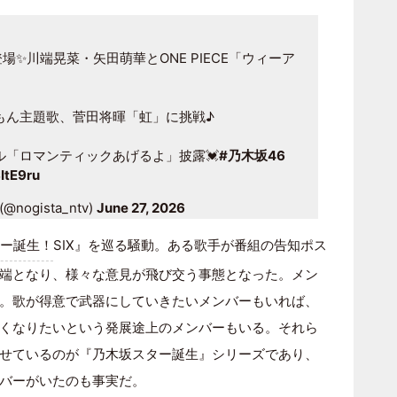
場✨川端晃菜・矢田萌華とONE PIECE「ウィーア
もん主題歌、菅田将暉「虹」に挑戦♪
ル「ロマンティックあげるよ」披露💓
#乃木坂46
ItE9ru
ogista_ntv)
June 27, 2026
ー誕生！
SIX』を巡る騒動。ある歌手が番組の告知ポス
端となり、様々な意見が飛び交う事態となった。メン
。歌が得意で武器にしていきたいメンバーもいれば、
くなりたいという発展途上のメンバーもいる。それら
せているのが『乃木坂スター誕生』シリーズであり、
バーがいたのも事実だ。