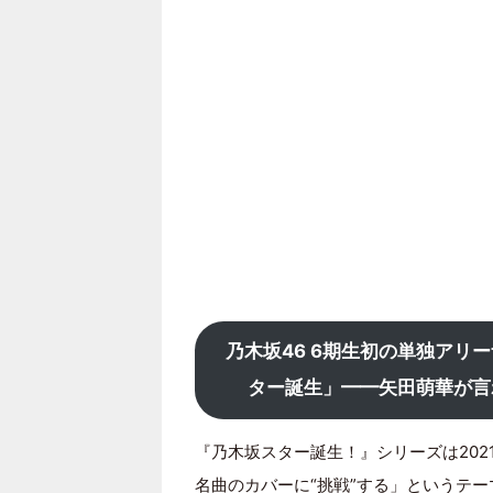
乃木坂46 6期生初の単独アリ
ター誕生」━━矢田萌華が言
『乃木坂スター誕生！』シリーズは20
名曲のカバーに“挑戦”する」というテ