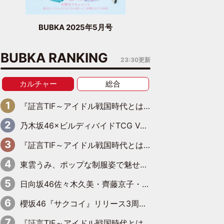
BUBKA 2025年5月号
BUBKA RANKING
23:30更新
カルチャー
総合
『証言TIF～アイドル戦国時代とはなんだったのか～』第11回：私立恵比寿中学・真山りか×安本彩花「TIFで10年ぶりのキョンシーメイクをしたら、場を完全に引かせてしまって。時代が変わったんだなって」
乃木坂46×ビルディバイドTCG Vol.2公開 賀喜遥香＆田村真佑が『京まふ』ステージに登壇
『証言TIF～アイドル戦国時代とはなんだったのか～』第10回：さくら学院・武藤彩未×飯田らうら「正直、中3で辞めるというのを信じてなくて。そう言われてはいたけど、嘘でしょって」
東雲うみ、ポップな制服姿で魅せる“東雲グリーン”の正体
日向坂46佐々木久美・齊藤京子・丹生明里、一足お先に展覧会を見学
櫻坂46『サクコイ』リリース3周年記念YouTube特番決定
『証言TIF～アイドル戦国時代とはなんだったのか～』第8回：Negicco・Nao☆×Megu×Kaede「東京からオファーが来たのと、梨の皮剥きとどっちが大事なんだって」