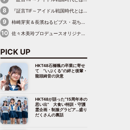
『証言TIF～アイドル戦国時代とはなんだったのか～』第7回：BiS・プー・ルイ×ミチバヤシリオ「誰もパンツは投げないですからね。でも、特に話題になった記憶もないです（笑）」
柿崎芽実＆長濱ねるビブス・花ちゃんズ衣装も…日向坂46の歴史を体感する貴重な展示
佐々木美玲プロデュースオリジナルブランド第2弾発売決定「日常にそっと寄り添うアイテムになれたら」
PICK UP
HKT48石橋颯の卒業に寄せ
て “いぶくる”の絆と後輩・
龍頭綺音の決意
HKT48が語った“15周年本の
思い出” 大食い特訓・守護
霊企画・制服グラビア…盛り
だくさんの裏話