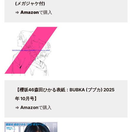
(メガジャケ付)
⇒
Amazon
で購入
【櫻坂46森田ひかる表紙：BUBKA (ブブカ) 2025
年 10月号】
⇒
Amazon
で購入