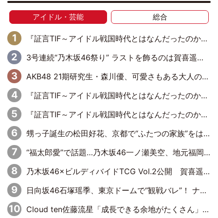
アイドル・芸能
総合
『証言TIF～アイドル戦国時代とはなんだったのか～』第6回：でんぱ組.inc・古川未鈴×相沢梨紗「『ハロプロやりたかったな』って言ったら、夢眠ねむさんに『てめえはでんぱ組．incなんだよ！』って肩パンされて(笑)」
3号連続“乃木坂46祭り” ラストを飾るのは賀喜遥香…5年ぶりの登場に「5年分大人になった私を見ていただけたら」
AKB48 21期研究生・森川優、可愛さもある大人の女性に
『証言TIF～アイドル戦国時代とはなんだったのか～』第11回：私立恵比寿中学・真山りか×安本彩花「TIFで10年ぶりのキョンシーメイクをしたら、場を完全に引かせてしまって。時代が変わったんだなって」
『証言TIF～アイドル戦国時代とはなんだったのか～』第10回：さくら学院・武藤彩未×飯田らうら「正直、中3で辞めるというのを信じてなくて。そう言われてはいたけど、嘘でしょって」
甥っ子誕生の松田好花、京都で“ふたつの家族”をはしご！ “母”黒谷友香に見送られ、“父”松岡昌宏とはハシゴ酒
“福太郎愛”で話題…乃木坂46一ノ瀬美空、地元福岡『めんべい25周年トップサポーター』に就任
乃木坂46×ビルディバイドTCG Vol.2公開 賀喜遥香＆田村真佑が『京まふ』ステージに登壇
日向坂46石塚瑶季、東京ドームで“観戦バレ”！ ナイツ・塙も認めた「巨人に詳しすぎるアイドル」は元VENUSスクール生で杉内コーチ推し⁉
Cloud ten佐藤流星「成長できる余地がたくさん」、本田高優「何度見ても飽きない公演に」