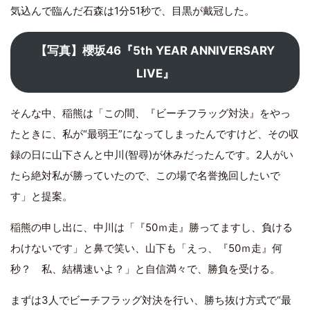
気込んで臨んだ石森は1分51秒で、目黒が戴冠した。
【写真】櫻坂46『5th YEAR ANNIVERSARY
LIVE』
そんな中、稲熊は「この間、『ビーチフラッグ対決』をやっ
たときに、私が“最弱王”になってしまったんですけど、その収
録の日に山下さんと中川(智尋)が休みだったんです。2人がい
たら絶対私が勝っていたので、この場で名誉挽回したいで
す」と提案。
稲熊の申し出に、中川は「『50ｍ走』勝ってますし、負ける
わけないです」と鼻で笑い、山下も「えっ、『50ｍ走』何
秒？ 私、結構速いよ？」と自信満々で、勝負を受ける。
まずは3人でビーチフラッグ対決を行い、勝ち抜け方式で“最