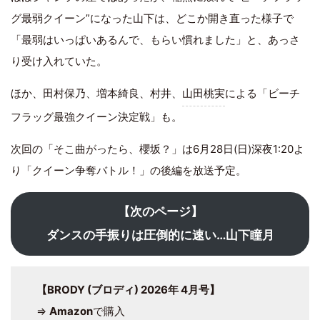
グ最弱クイーン”になった山下は、どこか開き直った様子で
「最弱はいっぱいあるんで、もらい慣れました」と、あっさ
り受け入れていた。
ほか、田村保乃、増本綺良、村井、
山田桃実
による「ビーチ
フラッグ最強クイーン決定戦」も。
次回の「そこ曲がったら、櫻坂？」は6月28日(日)深夜1:20よ
り「クイーン争奪バトル！」の後編を放送予定。
【次のページ】
ダンスの手振りは圧倒的に速い…山下瞳月
【BRODY (ブロディ) 2026年 4月号】
⇒
Amazon
で購入