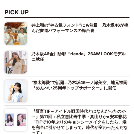
PICK UP
井上和の“やる気フォント”にも注目 乃木坂46が挑
んだ書道パフォーマンスの舞台裏
乃木坂46金川紗耶『rienda』26AW LOOKモデル
に就任
“福太郎愛”で話題…乃木坂46一ノ瀬美空、地元福岡
『めんべい25周年トップサポーター』に就任
『証言TIF～アイドル戦国時代とはなんだったのか
～』第11回：私立恵比寿中学・真山りか×安本彩花
「TIFで10年ぶりのキョンシーメイクをしたら、場
を完全に引かせてしまって。時代が変わったんだな
って」