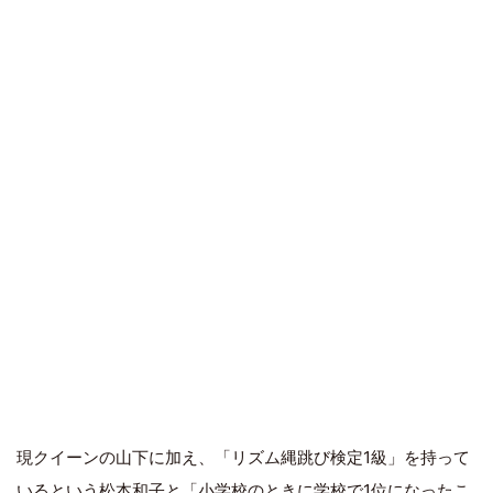
現クイーンの山下に加え、「リズム縄跳び検定1級」を持って
いるという松本和子と「小学校のときに学校で1位になったこ