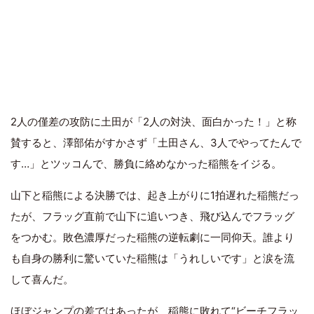
2人の僅差の攻防に土田が「2人の対決、面白かった！」と称
賛すると、澤部佑がすかさず「土田さん、3人でやってたんで
す…」とツッコんで、勝負に絡めなかった稲熊をイジる。
山下と稲熊による決勝では、起き上がりに1拍遅れた稲熊だっ
たが、フラッグ直前で山下に追いつき、飛び込んでフラッグ
をつかむ。敗色濃厚だった稲熊の逆転劇に一同仰天。誰より
も自身の勝利に驚いていた稲熊は「うれしいです」と涙を流
して喜んだ。
ほぼジャンプの差ではあったが、稲熊に敗れて“ビーチフラッ