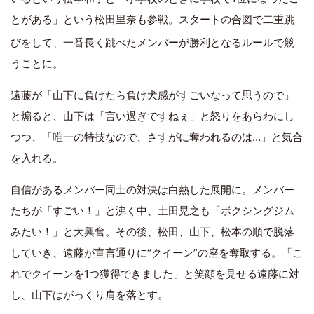
とがある」という
松田里奈
も参戦。スタートの合図で二重跳
びをして、一番長く跳べたメンバーが勝利となるルールで競
うことに。
遠藤が「山下に負けたら負け犬感がすごいなって思うので」
と煽ると、山下は「言い過ぎですねぇ」と怒りをあらわにし
つつ、「唯一の特技なので、さすがに奪われるのは…」と気合
を入れる。
自信があるメンバー同士の対決は白熱した展開に。メンバー
たちが「すごい！」と沸く中、土田晃之も「ボクシングジム
みたい！」と大興奮。その後、松田、山下、松本の順で脱落
していき、遠藤が宣言通りに“クイーン”の座を奪取する。「こ
れでクイーンを1つ獲得できました」と笑顔を見せる遠藤に対
し、山下はがっくり肩を落とす。