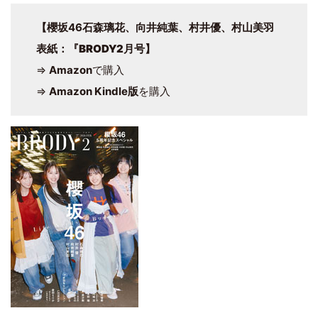
【櫻坂46石森璃花、向井純葉、村井優、村山美羽
表紙
：
『BRODY2月号
】
⇒
Amazon
で購入
⇒
Amazon Kindle版
を購入