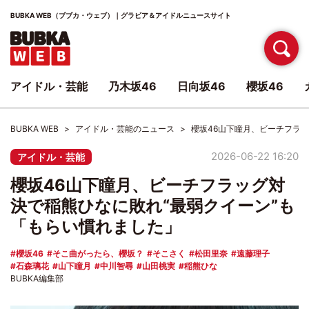
BUBKA WEB（ブブカ・ウェブ）｜グラビア＆アイドルニュースサイト
アイドル・芸能
乃木坂46
日向坂46
櫻坂46
BUBKA WEB
アイドル・芸能のニュース
櫻坂46山下瞳月、ビーチフラ
2026-06-22 16:20
アイドル・芸能
櫻坂46山下瞳月、ビーチフラッグ対
決で稲熊ひなに敗れ“最弱クイーン”も
「もらい慣れました」
櫻坂46
そこ曲がったら、櫻坂？
そこさく
松田里奈
遠藤理子
石森璃花
山下瞳月
中川智尋
山田桃実
稲熊ひな
BUBKA編集部