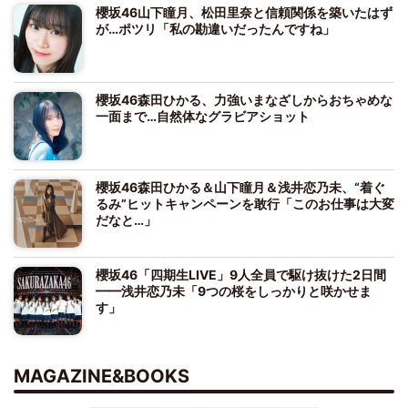
櫻坂46山下瞳月、松田里奈と信頼関係を築いたはず
が…ポツリ「私の勘違いだったんですね」
櫻坂46森田ひかる、力強いまなざしからおちゃめな
一面まで…自然体なグラビアショット
櫻坂46森田ひかる＆山下瞳月＆浅井恋乃未、“着ぐ
るみ”ヒットキャンペーンを敢行「このお仕事は大変
だなと…」
櫻坂46「四期生LIVE」9人全員で駆け抜けた2日間
━━浅井恋乃未「9つの桜をしっかりと咲かせま
す」
MAGAZINE&BOOKS