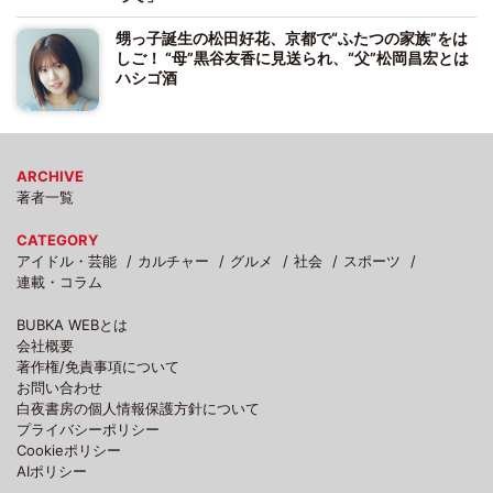
甥っ子誕生の松田好花、京都で“ふたつの家族”をは
しご！ “母”黒谷友香に見送られ、“父”松岡昌宏とは
ハシゴ酒
ARCHIVE
著者一覧
CATEGORY
アイドル・芸能
カルチャー
グルメ
社会
スポーツ
連載・コラム
BUBKA WEBとは
会社概要
著作権/免責事項について
お問い合わせ
白夜書房の個人情報保護方針について
プライバシーポリシー
Cookieポリシー
AIポリシー