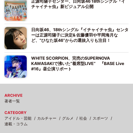
正源司陽子センター、日向坂46 18thシングル『イ
チャイチャ虫』新ビジュアル公開
日向坂46、18thシングル『イチャイチャ虫』センタ
ーは正源司陽子に決定& 佐藤優羽や平岡海月な
ど、“ひなた坂46”からの選抜入りも注目！
WHITE SCORPION、完売のSUPERNOVA
KAWASAKIで沸いた“着席型LIVE” 『BASE Live
#16』昼公演リポート
ARCHIVE
著者一覧
CATEGORY
アイドル・芸能
カルチャー
グルメ
社会
スポーツ
連載・コラム