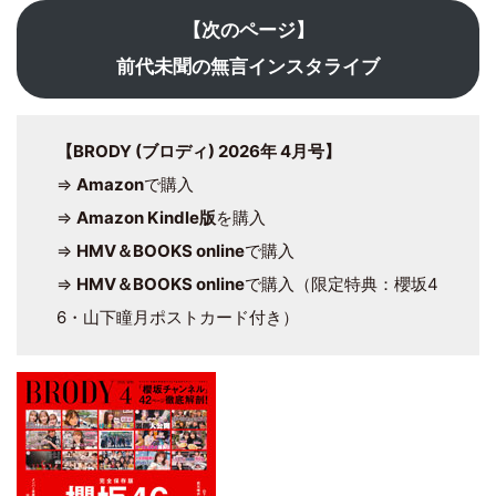
【次のページ】
前代未聞の無言インスタライブ
【BRODY (ブロディ) 2026年 4月号】
⇒
Amazon
で購入
⇒
Amazon Kindle版
を購入
⇒
HMV＆BOOKS online
で購入
⇒
HMV＆BOOKS online
で購入（限定特典：櫻坂4
6・山下瞳月ポストカード付き）