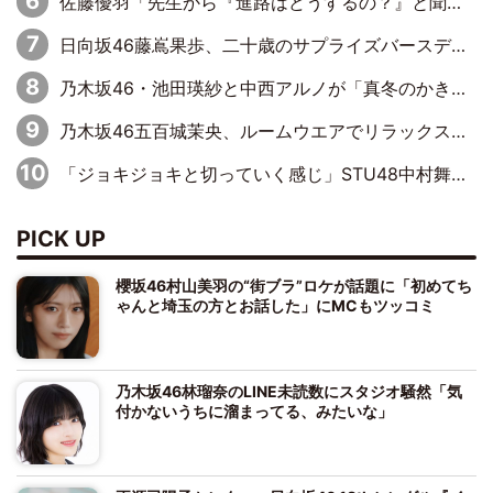
佐藤優羽「先生から『進路はどうするの？』と聞かれて。『実は……』とXのトレンドで1位になっているスマホを見せました」【日向坂46『五期生LIVE』開催記念 五期生“変革”ドキュメンタリー③】
日向坂46藤嶌果歩、二十歳のサプライズバースデーに大喜び「頼られる先輩になれるように努力していきたい」
乃木坂46・池田瑛紗と中西アルノが「真冬のかき氷」騒動で火花散らす！ 因縁の裏にあるのは、逆境をともに“凌”ぐ似た者同士の絆
乃木坂46五百城茉央、ルームウエアでリラックス「今回のグラビアを見て成長を感じていただけるとうれしい」
「ジョキジョキと切っていく感じ」STU48中村舞、新しい挑戦は自らの手で
PICK UP
櫻坂46村山美羽の“街ブラ”ロケが話題に「初めてち
ゃんと埼玉の方とお話した」にMCもツッコミ
乃木坂46林瑠奈のLINE未読数にスタジオ騒然「気
付かないうちに溜まってる、みたいな」