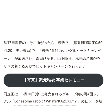
6月7日深夜の「
そこ曲がったら、櫻坂？
」(毎週日曜深夜0:50
-1:20、テレ東系)で、「
櫻坂46
15thシングルヒットキャンペ
ーン」が放送され、
森田ひかる
、
山下瞳月
、
浅井恋乃未
がウ
サギの着ぐるみ姿でヒットキャンペーンを行った。
【写真】武元唯衣 卒業セレモニー
同企画は、6月10日(水)に発売されるグループ初の両A面シン
グル「
Lonesome rabbit
/
What’s“KAZOKU”？
」のヒットを祈