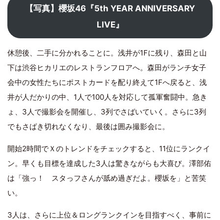
【写真】櫻坂46『5th YEAR ANNIVERSARY
LIVE』
休憩後、二手に分かれることに。浅井が1Fに残り、森田と山
下は渋谷ヒカリエのレストランフロアへ。森田がランチ女子
会中の女性たちにポストカードを配り終えて1Fへ戻ると、浅
井が人だかりの中、1人で100人を対応して孤軍奮闘中。急き
ょ、3人で撮影会を開催し、3列でさばいていく。さらに3列
でもさばき切れなくなり、最後は囲み撮影会に。
開始2時間でＸのトレンドをチェックすると、11位にランクイ
ン。早くも目標を達成した3人は驚きながらも大喜び。澤部佑
は「強っ！ スタっフさんが舐め過ぎだよ。櫻坂を」と苦笑
い。
3人は、さらに上位＆ロングランクインを目指すべく、事前に