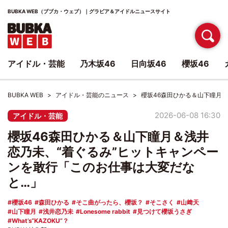
BUBKA WEB（ブブカ・ウェブ）｜グラビア＆アイドルニュースサイト
アイドル・芸能
乃木坂46
日向坂46
櫻坂46
BUBKA WEB
アイドル・芸能のニュース
櫻坂46森田ひかる＆山下瞳月
2026-06-08 16:30
アイドル・芸能
櫻坂46森田ひかる＆山下瞳月＆浅井
恋乃未、“着ぐるみ”ヒットキャンペー
ンを敢行「このお仕事は大変だな
と…」
櫻坂46
森田ひかる
そこ曲がったら、櫻坂？
そこさく
山﨑天
山下瞳月
浅井恋乃未
Lonesome rabbit
見つけて櫻坂うさぎ
What’s“KAZOKU”？