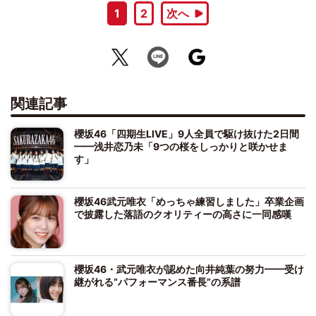
1
2
次へ
関連記事
櫻坂46「四期生LIVE」9人全員で駆け抜けた2日間
━━浅井恋乃未「9つの桜をしっかりと咲かせま
す」
櫻坂46武元唯衣「めっちゃ練習しました」卒業企画
で披露した落語のクオリティーの高さに一同感嘆
櫻坂46・武元唯衣が認めた向井純葉の努力━━受け
継がれる“パフォーマンス番長”の系譜