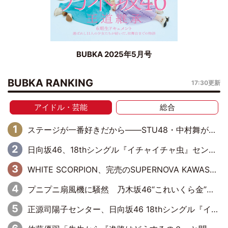
BUBKA 2025年5月号
BUBKA RANKING
17:30更新
アイドル・芸能
総合
ステージが一番好きだから――STU48・中村舞が描く“これからの私”
日向坂46、18thシングル『イチャイチャ虫』センターは正源司陽子に決定& 佐藤優羽や平岡海月など、“ひなた坂46”からの選抜入りも注目！
WHITE SCORPION、完売のSUPERNOVA KAWASAKIで沸いた“着席型LIVE” 『BASE Live #16』昼公演リポート
プニプニ扇風機に騒然 乃木坂46“これいくら金”延長中は今回もわちゃわちゃ全開
正源司陽子センター、日向坂46 18thシングル『イチャイチャ虫』新ビジュアル公開