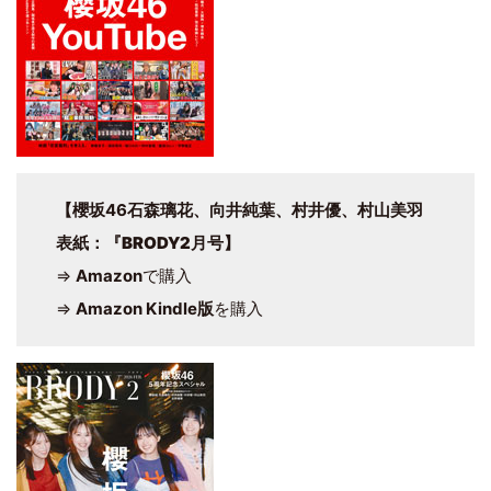
【櫻坂46石森璃花、向井純葉、村井優、村山美羽
表紙
：
『BRODY2月号
】
⇒
Amazon
で購入
⇒
Amazon Kindle版
を購入