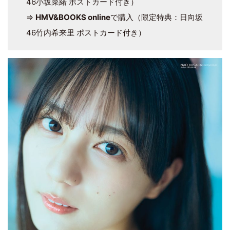
46小坂菜緒 ポストカード付き）
⇒
HMV&BOOKS online
で購入（限定特典：日向坂
46竹内希来里 ポストカード付き）