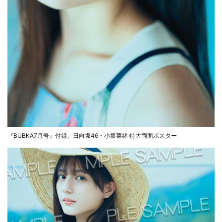
『BUBKA7月号』付録、日向坂46・小坂菜緒 特大両面ポスター