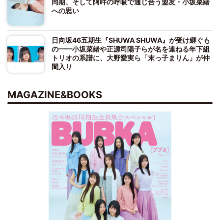
同期、そして阿吽の呼吸で通じ合う盟友・小坂菜緒
への思い
日向坂46五期生『SHUWA SHUWA』が受け継ぐも
の━━小坂菜緒や正源司陽子らが名を連ねる年下組
トリオの系譜に、大野愛実ら「末っ子まりん」が仲
間入り
MAGAZINE&BOOKS