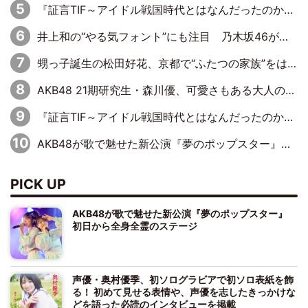
『証言TIF～アイドル戦国時代とはなんだったのか～』第11回：私立恵比寿中学・真山りか×安本彩花「TIFで10年ぶりのキョンシーメイクをしたら、場を完全に引かせてしまって。時代が変わったんだなって」
井上和の“やる気フォント”にも注目 乃木坂46が挑んだ書道パフォーマンスの舞台裏
甥っ子誕生の松田好花、京都で“ふたつの家族”をはしご！ “母”黒谷友香に見送られ、“父”松岡昌宏とはハシゴ酒
AKB48 21期研究生・森川優、可愛さもある大人の女性に
『証言TIF～アイドル戦国時代とはなんだったのか～』第10回：さくら学院・武藤彩未×飯田らうら「正直、中3で辞めるというのを信じてなくて。そう言われてはいたけど、嘘でしょって」
AKB48が歌で魅せた新公演『夢のポップスター』 初日から全身全霊のステージ
PICK UP
AKB48が歌で魅せた新公演『夢のポップスター』
初日から全身全霊のステージ
声優・奥村優季、初ソログラビアで初ソロ表紙を飾
る！ 初めて見せる表情や、声優を志したきっかけな
どを語った必読のインタビューを掲載