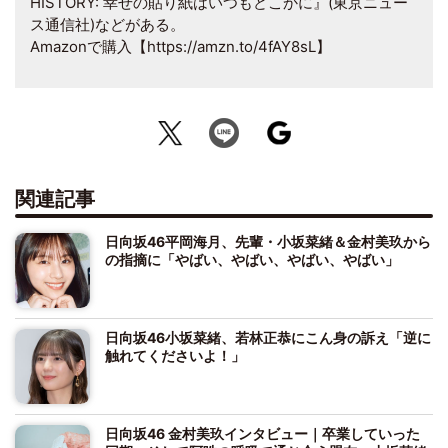
HISTORY: 幸せの貼り紙はいつもどこかに』(東京ニュー
ス通信社)などがある。
Amazonで購入【https://amzn.to/4fAY8sL】
関連記事
日向坂46平岡海月、先輩・小坂菜緒＆金村美玖から
の指摘に「やばい、やばい、やばい、やばい」
日向坂46小坂菜緒、若林正恭にこん身の訴え「逆に
触れてくださいよ！」
日向坂46 金村美玖インタビュー｜卒業していった