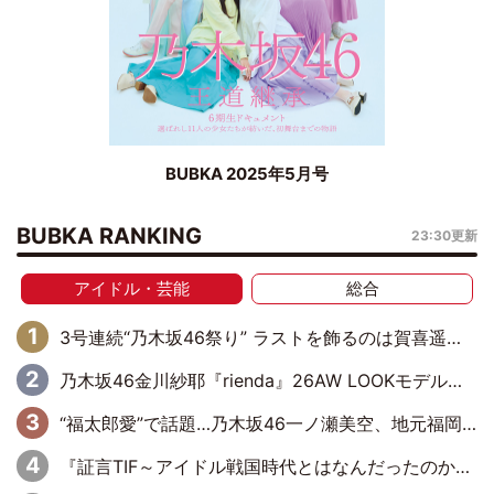
BUBKA 2025年5月号
BUBKA RANKING
23:30更新
アイドル・芸能
総合
3号連続“乃木坂46祭り” ラストを飾るのは賀喜遥香…5年ぶりの登場に「5年分大人になった私を見ていただけたら」
乃木坂46金川紗耶『rienda』26AW LOOKモデルに就任
“福太郎愛”で話題…乃木坂46一ノ瀬美空、地元福岡『めんべい25周年トップサポーター』に就任
『証言TIF～アイドル戦国時代とはなんだったのか～』第6回：でんぱ組.inc・古川未鈴×相沢梨紗「『ハロプロやりたかったな』って言ったら、夢眠ねむさんに『てめえはでんぱ組．incなんだよ！』って肩パンされて(笑)」