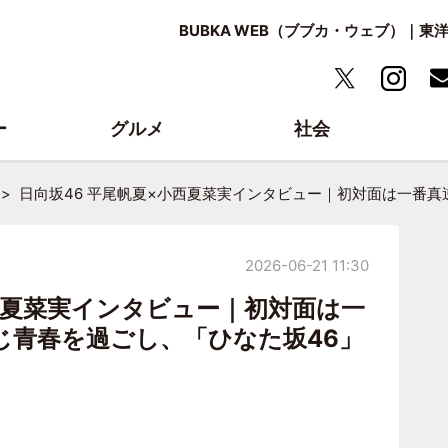
BUBKA WEB（ブブカ・ウェブ）｜
ー
グルメ
社会
日向坂46 平尾帆夏×小西夏菜実インタビュー｜初対面は一番真
2026-06-21 11:30
小西夏菜実インタビュー｜初対面は一
じ青春を過ごし、「ひなた坂46」