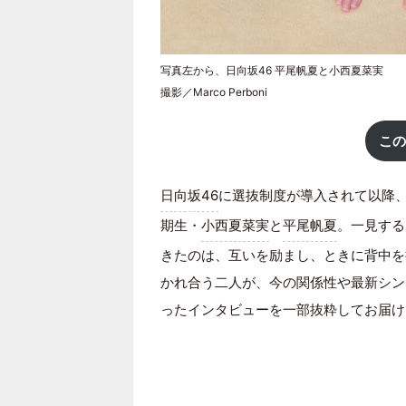
写真左から、日向坂46 平尾帆夏と小西夏菜実
撮影／Marco Perboni
この
日向坂46
に選抜制度が導入されて以降、
期生・
小西夏菜実
と
平尾帆夏
。一見する
きたのは、互いを励まし、ときに背中を
かれ合う二人が、今の関係性や最新シング
ったインタビューを一部抜粋してお届け