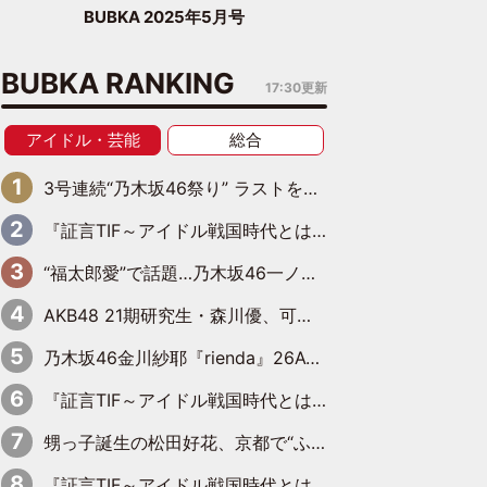
BUBKA 2025年5月号
BUBKA RANKING
17:30更新
アイドル・芸能
総合
3号連続“乃木坂46祭り” ラストを飾るのは賀喜遥香…5年ぶりの登場に「5年分大人になった私を見ていただけたら」
『証言TIF～アイドル戦国時代とはなんだったのか～』第6回：でんぱ組.inc・古川未鈴×相沢梨紗「『ハロプロやりたかったな』って言ったら、夢眠ねむさんに『てめえはでんぱ組．incなんだよ！』って肩パンされて(笑)」
“福太郎愛”で話題…乃木坂46一ノ瀬美空、地元福岡『めんべい25周年トップサポーター』に就任
AKB48 21期研究生・森川優、可愛さもある大人の女性に
乃木坂46金川紗耶『rienda』26AW LOOKモデルに就任
『証言TIF～アイドル戦国時代とはなんだったのか～』第11回：私立恵比寿中学・真山りか×安本彩花「TIFで10年ぶりのキョンシーメイクをしたら、場を完全に引かせてしまって。時代が変わったんだなって」
甥っ子誕生の松田好花、京都で“ふたつの家族”をはしご！ “母”黒谷友香に見送られ、“父”松岡昌宏とはハシゴ酒
『証言TIF～アイドル戦国時代とはなんだったのか～』第10回：さくら学院・武藤彩未×飯田らうら「正直、中3で辞めるというのを信じてなくて。そう言われてはいたけど、嘘でしょって」