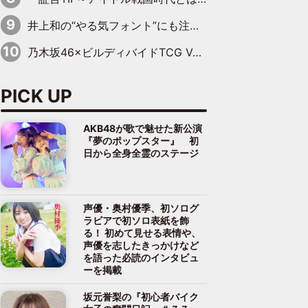
井上和の“やる気フォント”にも注目 乃木坂46が挑んだ書道パフォーマンスの舞台裏
乃木坂46×ビルディバイドTCG Vol.2公開 賀喜遥香＆田村真佑が『京まふ』ステージに登壇
PICK UP
AKB48が歌で魅せた新公演
『夢のポップスター』 初
日から全身全霊のステージ
声優・奥村優季、初ソログ
ラビアで初ソロ表紙を飾
る！ 初めて見せる表情や、
声優を志したきっかけなど
を語った必読のインタビュ
ーを掲載
坂元誉梨の『初心者バイク