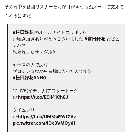
その背中を番組リスナーたちがはがきならぬメールで支えて
くれるはずだ。
#松田好花
のオールナイトニッポン0
お聴き頂きありがとうございました!
#富田鈴花
とビビ
ンバ🍴
靴擦れしたサンダル🩴
ヤホスの人であり
ザコシショウから古畑に入った人です👆
#松田好花ANN0
17LIVE(イチナナ)アフタートーク
👉
https://t.co/E0iI41Ch8J
タイムフリー
👉
https://t.co/UMMpRWtZAz
pic.twitter.com/ICx0VMOydi