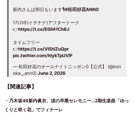
新内さんは明日もいます🎙️
#松田好花ANN0
17LIVE(イチナナ)アフタートーク
👉
https://t.co/E0iI41Ch8J
タイムフリー
👉
https://t.co/VlStlZuQpr
pic.twitter.com/hIykTpUVlF
— 松田好花のオールナイトニッポン0【公式】 (@kon
oka__ann0)
June 2, 2026
【関連記事】
・乃木坂46新内眞衣、涙の卒業セレモニー…2期生楽曲「ゆっ
くりと咲く花」でフィナーレ