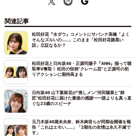
関連記事
松田好花『水ダウ』コメントにサバンナ高橋「よく
そんなズルいの……」このまま「松田好花腹黒い
説」立証なるか？
松田好花と日向坂46・正源司陽子『ANN』揃って聴
取率V奪取！ 松田の恒例“クレーム芸”と正源司の初
リアクションに期待高まる
日向坂46 山下葉留花が“推しメン”河田陽菜と“師
匠”松田好花に届けた最後の感謝━━誰よりも真っ直
ぐな23歳のスピーチ
元乃木坂46堀未央奈、鈴木絢音らが同期会開催を報
告「これはエモい……」「2期生の友情は永久不滅で
す」