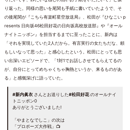
り返った。同様の思いを尾関も手紙に書いていたようで、そ
の後尾関が『こちら有楽町星空放送局』、松田が『ひなこい p
resents 日向坂46松田好花の日向坂高校放送部』や『オール
ナイトニッポン』を担当するまでに至ったことに、新内は
「それを実現していた2人だから。有言実行の女たちだな、頼
もしいなって思った」と感心したという。松田にとっても思
い出深いエピソードで、「1対1でお話しさせてもらえてるの
が、自分にとってめちゃくちゃ胸熱というか、来るものがあ
る」と感慨深げに語っていた。
#新内眞衣
さんとお送りした
#松田好花
のオールナイ
トニッポン0
ありがとうございました!
「やまとなでしこ」の次は
「プロポーズ大作戦」📺