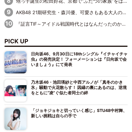
甥っ子誕生の松田好花、京都で“ふたつの家族”をはしご！ “母”黒谷友香に見送られ、“父”松岡昌宏とはハシゴ酒
AKB48 21期研究生・森川優、可愛さもある大人の女性に
『証言TIF～アイドル戦国時代とはなんだったのか～』第10回：さくら学院・武藤彩未×飯田らうら「正直、中3で辞めるというのを信じてなくて。そう言われてはいたけど、嘘でしょって」
PICK UP
日向坂46、9月30日に18thシングル『イチャイチャ
虫』の発売決定！ フォーメーションは『日向坂で会
いましょう』にて発表
乃木坂46・池田瑛紗と中西アルノが「真冬のかき
氷」騒動で火花散らす！ 因縁の裏にあるのは、逆境
をともに“凌”ぐ似た者同士の絆
「ジョキジョキと切っていく感じ」STU48中村舞、
新しい挑戦は自らの手で