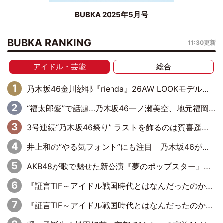
BUBKA 2025年5月号
BUBKA RANKING
11:30更新
アイドル・芸能
総合
乃木坂46金川紗耶『rienda』26AW LOOKモデルに就任
“福太郎愛”で話題…乃木坂46一ノ瀬美空、地元福岡『めんべい25周年トップサポーター』に就任
3号連続“乃木坂46祭り” ラストを飾るのは賀喜遥香…5年ぶりの登場に「5年分大人になった私を見ていただけたら」
井上和の“やる気フォント”にも注目 乃木坂46が挑んだ書道パフォーマンスの舞台裏
AKB48が歌で魅せた新公演『夢のポップスター』 初日から全身全霊のステージ
『証言TIF～アイドル戦国時代とはなんだったのか～』第6回：でんぱ組.inc・古川未鈴×相沢梨紗「『ハロプロやりたかったな』って言ったら、夢眠ねむさんに『てめえはでんぱ組．incなんだよ！』って肩パンされて(笑)」
『証言TIF～アイドル戦国時代とはなんだったのか～』第11回：私立恵比寿中学・真山りか×安本彩花「TIFで10年ぶりのキョンシーメイクをしたら、場を完全に引かせてしまって。時代が変わったんだなって」