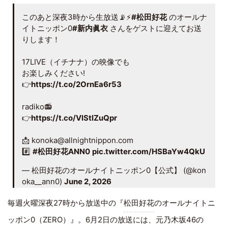
このあと深夜3時から生放送📡⚡️
#松田好花
のオールナ
イトニッポン0
#新内眞衣
さんをゲストに迎えてお送
りします！
17LIVE（イチナナ）の映像でも
お楽しみください!
👉
https://t.co/2OrnEa6r53
radiko📻
👉
https://t.co/VlStlZuQpr
📩 konoka@allnightnippon.com
#️⃣
#松田好花ANN0
pic.twitter.com/HSBaYw4QkU
— 松田好花のオールナイトニッポン0【公式】 (@kon
oka__ann0)
June 2, 2026
毎週火曜深夜27時から放送中の『
松田好花
のオールナイトニ
ッポン0（ZERO）』。6月2日の放送には、元乃木坂46の