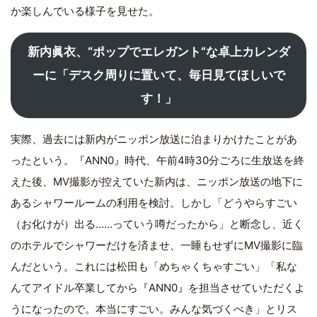
か楽しんでいる様子を見せた。
新内眞衣、“ポップでエレガント”な卓上カレンダ
ーに「デスク周りに置いて、毎日見てほしいで
す！」
実際、過去には新内がニッポン放送に泊まりかけたことがあ
ったという。『ANN0』時代、午前4時30分ごろに生放送を終
えた後、MV撮影が控えていた新内は、ニッポン放送の地下に
あるシャワールームの利用を検討。しかし「どうやらすごい
（お化けが）出る……っていう噂だったから」と断念し、近く
のホテルでシャワーだけを済ませ、一睡もせずにMV撮影に臨
んだという。これには松田も「めちゃくちゃすごい」「私な
んてアイドル卒業してから『ANN0』を担当させていただくよ
うになったので。本当にすごい。みんな気づくべき」とリス