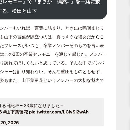
セレモニー」で『まさか 偶然…』を一緒に披
する、松田と山下
ンバーもいれば、言葉に詰まり、ときには嗚咽まじり
も山下の言葉が際立つのは、真っすぐな彼女だからこ
たフレーズがいつも、卒業メンバーそのものを言い表
はこの2回の卒業セレモニーを通じて感じた。メンバー
り訪れてほしくないと思っている。そんな中でメンバ
シャーは計り知れない。そんな重圧をものともせず、
姿もまた、山下葉留花というメンバーの大切な魅力で
日記🌱 – 23歳になりました –
6
#山下葉留花
pic.twitter.com/LCivSI2wAh
20, 2026