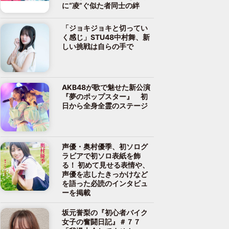
に“凌”ぐ似た者同士の絆
「ジョキジョキと切ってい
く感じ」STU48中村舞、新
しい挑戦は自らの手で
AKB48が歌で魅せた新公演
『夢のポップスター』 初
日から全身全霊のステージ
声優・奥村優季、初ソログ
ラビアで初ソロ表紙を飾
る！ 初めて見せる表情や、
声優を志したきっかけなど
を語った必読のインタビュ
ーを掲載
坂元誉梨の『初心者バイク
女子の奮闘日記』＃７７