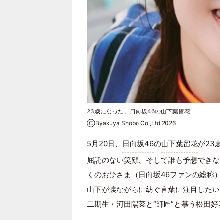
23歳になった、日向坂46の山下葉留花
ⒸByakuya Shobo Co.,Ltd 2026
5月20日、
日向坂46
の
山下葉留花
が23
屈託のない笑顔、そして誰も予想できな
くのおひさま（日向坂46ファンの総称
山下が涙ながらに紡ぐ言葉に注目したい
二期生・河田陽菜と“師匠”と慕う松田