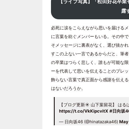
【ライブ写真】「松田好花卒業
露
必死に涙をこらえながら思いを届けるメ
に言葉を紡ぐメンバーもいる。その中で
そメッセージに裏表がなく、選び抜かれ
すこの上ない一言であるからだと、筆者
の卒業はつらく悲しく、誰もが可能な限
ーを代表して思いを伝えることのプレッ
飾らない言葉で真正面から感謝を伝える
はないだろうか。
【ブログ更新☀️ 山下葉留花】 はるはる
https://t.co/VkKipcvitX
#日向坂4
— 日向坂46 (@hinatazaka46)
May 