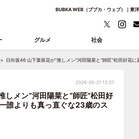
BUBKA WEB（ブブカ・ウェブ）｜
ー
グルメ
社会
日向坂46 山下葉留花が“推しメン”河田陽菜と“師匠”松田好花
2026-05-21 13:57
“推しメン”河田陽菜と“師匠”松田好
━誰よりも真っ直ぐな23歳のス