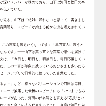
が深いメンバーが務めており、山下は河田と松田の卒
を伝えていた。
り返る。山下は「絶対に喋れないと思って、書きまし
言葉通り、スピーチが始まる前から涙を堪えきれてい
、この言葉を伝えたくないです」「単刀直入に言うと、
なんです」━━山下は真っ直ぐな言葉で思いを届けて
女は、「今日も、明日も、明後日も、毎日応援してい
た。この一言が印象に残っているおひさまも多いだろ
セージアプリで日常的に使っていた言葉だった。
るよ～」など、様々なバリエーションで河田は毎日、
モニーで披露した最後のスピーチにも「いつまでもみ
レーズがあった。河田の代名詞とも言える“応援”とい
れてきた全ての人を代表するように、今度は河田に向