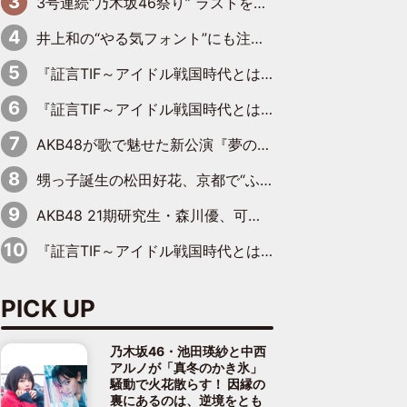
3号連続“乃木坂46祭り” ラストを飾るのは賀喜遥香…5年ぶりの登場に「5年分大人になった私を見ていただけたら」
井上和の“やる気フォント”にも注目 乃木坂46が挑んだ書道パフォーマンスの舞台裏
『証言TIF～アイドル戦国時代とはなんだったのか～』第6回：でんぱ組.inc・古川未鈴×相沢梨紗「『ハロプロやりたかったな』って言ったら、夢眠ねむさんに『てめえはでんぱ組．incなんだよ！』って肩パンされて(笑)」
『証言TIF～アイドル戦国時代とはなんだったのか～』第11回：私立恵比寿中学・真山りか×安本彩花「TIFで10年ぶりのキョンシーメイクをしたら、場を完全に引かせてしまって。時代が変わったんだなって」
AKB48が歌で魅せた新公演『夢のポップスター』 初日から全身全霊のステージ
甥っ子誕生の松田好花、京都で“ふたつの家族”をはしご！ “母”黒谷友香に見送られ、“父”松岡昌宏とはハシゴ酒
AKB48 21期研究生・森川優、可愛さもある大人の女性に
『証言TIF～アイドル戦国時代とはなんだったのか～』第10回：さくら学院・武藤彩未×飯田らうら「正直、中3で辞めるというのを信じてなくて。そう言われてはいたけど、嘘でしょって」
PICK UP
乃木坂46・池田瑛紗と中西
アルノが「真冬のかき氷」
騒動で火花散らす！ 因縁の
裏にあるのは、逆境をとも