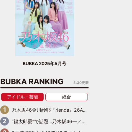
BUBKA 2025年5月号
BUBKA RANKING
5:30更新
アイドル・芸能
総合
乃木坂46金川紗耶『rienda』26AW LOOKモデルに就任
“福太郎愛”で話題…乃木坂46一ノ瀬美空、地元福岡『めんべい25周年トップサポーター』に就任