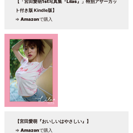
【
「宮田愛萌1st写真集『Lilas』」
特別アザーカッ
ト付き版 Kindle版】
⇒
Amazon
で購入
【宮田愛萌『おいしいはやさしい』】
⇒
Amazon
で購入