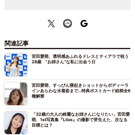
関連記事
宮田愛萌、透明感あふれるドレスとティアラで祝う
28歳 “お姉さん”な私に出会う日
宮田愛萌、すっぴん寝起きショットからボディーラ
インあらわな水着姿まで…特典ポストカード絵柄全6
種解禁
「32歳の大人の綺麗なお姉さんになりたい」宮田愛
萌、1st写真集『Lilas』の撮影で芽生えた、次なる
目標とは？