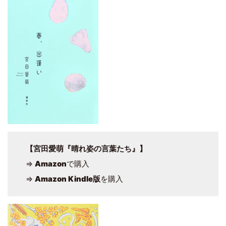
【宮田愛萌『晴れ姿の言葉たち』】
⇒
Amazon
で購入
⇒
Amazon Kindle版
を購入