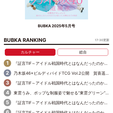
BUBKA 2025年5月号
BUBKA RANKING
17:30更新
カルチャー
総合
『証言TIF～アイドル戦国時代とはなんだったのか～』第10回：さくら学院・武藤彩未×飯田らうら「正直、中3で辞めるというのを信じてなくて。そう言われてはいたけど、嘘でしょって」
乃木坂46×ビルディバイドTCG Vol.2公開 賀喜遥香＆田村真佑が『京まふ』ステージに登壇
『証言TIF～アイドル戦国時代とはなんだったのか～』第8回：Negicco・Nao☆×Megu×Kaede「東京からオファーが来たのと、梨の皮剥きとどっちが大事なんだって」
東雲うみ、ポップな制服姿で魅せる“東雲グリーン”の正体
『証言TIF～アイドル戦国時代とはなんだったのか～』第7回：BiS・プー・ルイ×ミチバヤシリオ「誰もパンツは投げないですからね。でも、特に話題になった記憶もないです（笑）」
『証言TIF～アイドル戦国時代とはなんだったのか～』第1回：元アイドリング!!!・遠藤舞×森田涼花「ももクロを初めて見て、アイドリング!!!は無理だな、勝てないなって」