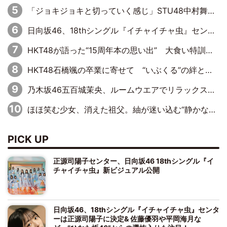
「ジョキジョキと切っていく感じ」STU48中村舞、新しい挑戦は自らの手で
日向坂46、18thシングル『イチャイチャ虫』センターは正源司陽子に決定& 佐藤優羽や平岡海月など、“ひなた坂46”からの選抜入りも注目！
HKT48が語った“15周年本の思い出” 大食い特訓・守護霊企画・制服グラビア…盛りだくさんの裏話
HKT48石橋颯の卒業に寄せて “いぶくる”の絆と後輩・龍頭綺音の決意
乃木坂46五百城茉央、ルームウエアでリラックス「今回のグラビアを見て成長を感じていただけるとうれしい」
ほほ笑む少女、消えた祖父。紬が迷い込む“静かな恐怖”――『路地裏ホテル』EP4
PICK UP
正源司陽子センター、日向坂46 18thシングル『イ
チャイチャ虫』新ビジュアル公開
日向坂46、18thシングル『イチャイチャ虫』センタ
ーは正源司陽子に決定& 佐藤優羽や平岡海月な