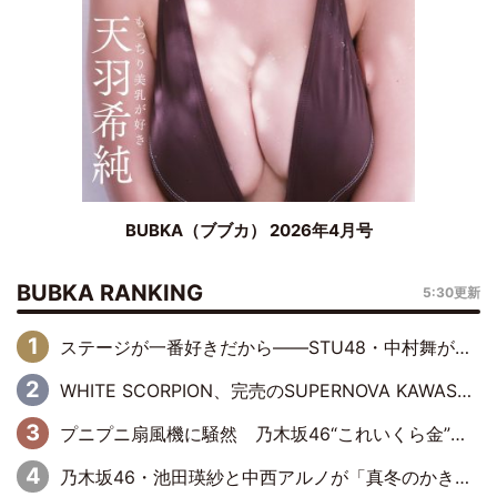
BUBKA（ブブカ） 2026年4月号
BUBKA RANKING
5:30更新
ステージが一番好きだから――STU48・中村舞が描く“これからの私”
WHITE SCORPION、完売のSUPERNOVA KAWASAKIで沸いた“着席型LIVE” 『BASE Live #16』昼公演リポート
プニプニ扇風機に騒然 乃木坂46“これいくら金”延長中は今回もわちゃわちゃ全開
乃木坂46・池田瑛紗と中西アルノが「真冬のかき氷」騒動で火花散らす！ 因縁の裏にあるのは、逆境をともに“凌”ぐ似た者同士の絆