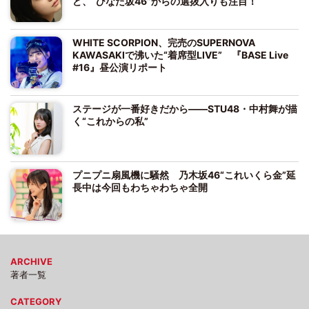
ど、“ひなた坂46”からの選抜入りも注目！
WHITE SCORPION、完売のSUPERNOVA
KAWASAKIで沸いた“着席型LIVE” 『BASE Live
#16』昼公演リポート
ステージが一番好きだから――STU48・中村舞が描
く“これからの私”
プニプニ扇風機に騒然 乃木坂46“これいくら金”延
長中は今回もわちゃわちゃ全開
ARCHIVE
著者一覧
CATEGORY