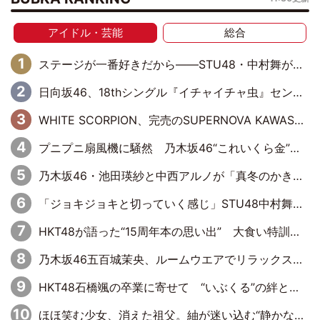
アイドル・芸能
総合
ステージが一番好きだから――STU48・中村舞が描く“これからの私”
日向坂46、18thシングル『イチャイチャ虫』センターは正源司陽子に決定& 佐藤優羽や平岡海月など、“ひなた坂46”からの選抜入りも注目！
WHITE SCORPION、完売のSUPERNOVA KAWASAKIで沸いた“着席型LIVE” 『BASE Live #16』昼公演リポート
プニプニ扇風機に騒然 乃木坂46“これいくら金”延長中は今回もわちゃわちゃ全開
乃木坂46・池田瑛紗と中西アルノが「真冬のかき氷」騒動で火花散らす！ 因縁の裏にあるのは、逆境をともに“凌”ぐ似た者同士の絆
「ジョキジョキと切っていく感じ」STU48中村舞、新しい挑戦は自らの手で
HKT48が語った“15周年本の思い出” 大食い特訓・守護霊企画・制服グラビア…盛りだくさんの裏話
乃木坂46五百城茉央、ルームウエアでリラックス「今回のグラビアを見て成長を感じていただけるとうれしい」
HKT48石橋颯の卒業に寄せて “いぶくる”の絆と後輩・龍頭綺音の決意
ほほ笑む少女、消えた祖父。紬が迷い込む“静かな恐怖”――『路地裏ホテル』EP4