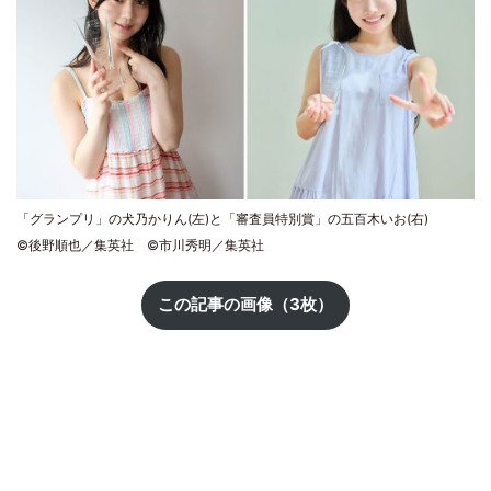
「グランプリ」の犬乃かりん(左)と「審査員特別賞」の五百木いお(右)
©後野順也／集英社 ©市川秀明／集英社
この記事の画像（3枚）