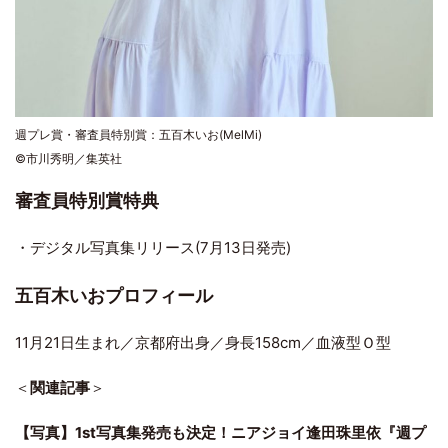
週プレ賞・審査員特別賞：五百木いお(MelMi)
©市川秀明／集英社
審査員特別賞特典
・デジタル写真集リリース(7月13日発売)
五百木いおプロフィール
11月21日生まれ／京都府出身／身長158cm／血液型Ｏ型
＜
関連記事
＞
【写真】1st写真集発売も決定！ニアジョイ逢田珠里依『週プ