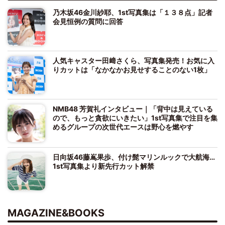
乃木坂46金川紗耶、1st写真集は「１３８点」記者
会見恒例の質問に回答
人気キャスター田﨑さくら、写真集発売！お気に入
りカットは「なかなかお見せすることのない1枚」
NMB48 芳賀礼インタビュー｜「背中は見えている
ので、もっと貪欲にいきたい」1st写真集で注目を集
めるグループの次世代エースは野心を燃やす
日向坂46藤嶌果歩、付け髭マリンルックで大航海…
1st写真集より新先行カット解禁
MAGAZINE&BOOKS