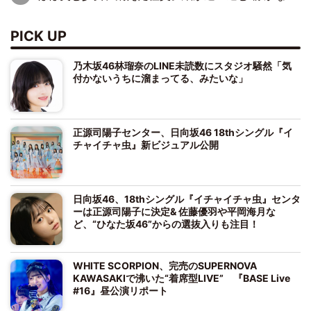
PICK UP
乃木坂46林瑠奈のLINE未読数にスタジオ騒然「気
付かないうちに溜まってる、みたいな」
正源司陽子センター、日向坂46 18thシングル『イ
チャイチャ虫』新ビジュアル公開
日向坂46、18thシングル『イチャイチャ虫』センタ
ーは正源司陽子に決定& 佐藤優羽や平岡海月な
ど、“ひなた坂46”からの選抜入りも注目！
WHITE SCORPION、完売のSUPERNOVA
KAWASAKIで沸いた“着席型LIVE” 『BASE Live
#16』昼公演リポート