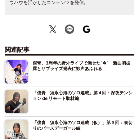
ウハウを活かしたコンテンツを発信。
関連記事
僕青、3周年の野外ライブで魅せた“今” 新曲初披
露とサプライズ発表に歓声あふれる
「僕青 須永心海のソロ連載」第４回：深夜テンシ
ョン de リモート取材編
「僕青 須永心海のソロ連載（仮）」第３回：裏切
りのバースデーガール編