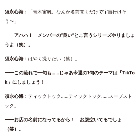
須永心海：
「青木宙帆、なんか名前聞くだけで宇宙行けそ
う〜」
━━アハハ！ メンバーの“良い”とこ言うシリーズやりましょ
うよ（笑）。
須永心海：
はやく撮りたい（笑）。
━━この流れで一句も……じゃあ今週の1句のテーマは「TikTo
k」にしましょう！
須永心海：
ティックトック……ティックトック……スープスト
ック。
━━お店の名前になってるから！ お腹空いてるでしょ
（笑）。