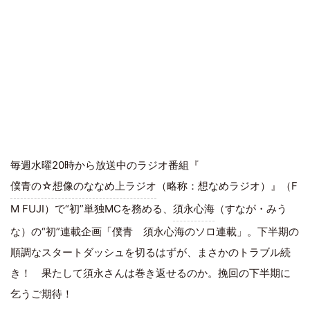
毎週水曜20時から放送中のラジオ番組『
僕青の☆想像のななめ上ラジオ
（略称：想なめラジオ）』（F
M FUJI）で“初”単独MCを務める、
須永心海
（すなが・みう
な）の“初”連載企画「僕青 須永心海のソロ連載」。下半期の
順調なスタートダッシュを切るはずが、まさかのトラブル続
き！ 果たして須永さんは巻き返せるのか。挽回の下半期に
乞うご期待！