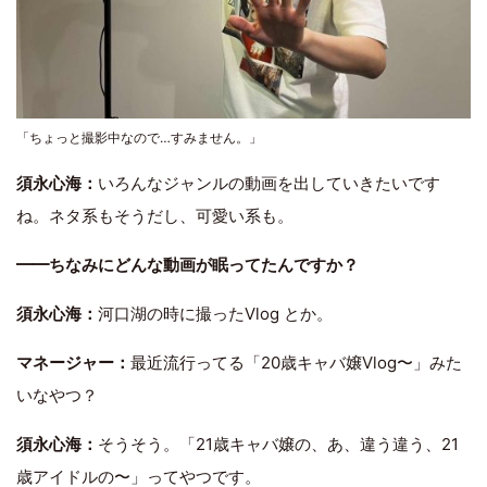
「ちょっと撮影中なので…すみません。」
須永心海：
いろんなジャンルの動画を出していきたいです
ね。ネタ系もそうだし、可愛い系も。
━━ちなみにどんな動画が眠ってたんですか？
須永心海：
河口湖の時に撮ったVlog とか。
マネージャー：
最近流行ってる「20歳キャバ嬢Vlog〜」みた
いなやつ？
須永心海：
そうそう。「21歳キャバ嬢の、あ、違う違う、21
歳アイドルの〜」ってやつです。