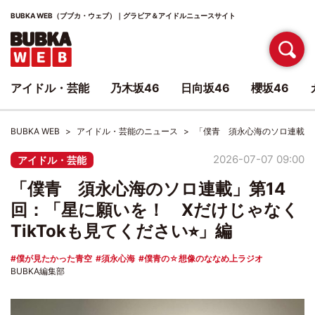
BUBKA WEB（ブブカ・ウェブ）｜グラビア＆アイドルニュースサイト
アイドル・芸能
乃木坂46
日向坂46
櫻坂46
BUBKA WEB
アイドル・芸能のニュース
「僕青 須永心海のソロ連載」第
2026-07-07 09:00
アイドル・芸能
「僕青 須永心海のソロ連載」第14
回：「星に願いを！ Xだけじゃなく
TikTokも見てください⭐︎」編
僕が見たかった青空
須永心海
僕青の☆想像のななめ上ラジオ
BUBKA編集部