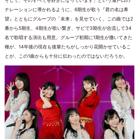
そして、そのすべてを好きになっています」という瀬戸口の
ナレーションに導かれるように、6期生が歌う『君の名は希
望』とともにグループの「未来」を見せていく。この曲では2
番から5期生、4期生が歌い繋ぎ、サビで3期生が合流して34
名で歌唱する演出も用意。グループ初期に1期生が撒いてきた
種が、14年後の現在も後輩たちがしっかり花開かせているこ
とが、この1曲からも十分に伝わったのではないだろうか。