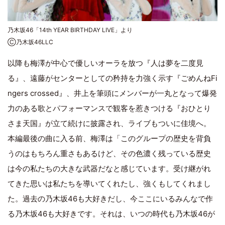
乃木坂46「14th YEAR BIRTHDAY LIVE」より
Ⓒ乃木坂46LLC
以降も梅澤が中心で優しいオーラを放つ『人は夢を二度見
る』、遠藤がセンターとしての矜持を力強く示す『ごめんねFi
ngers crossed』、井上を筆頭にメンバーが一丸となって爆発
力のある歌とパフォーマンスで観客を惹きつける『おひとり
さま天国』が立て続けに披露され、ライブもついに佳境へ。
本編最後の曲に入る前、梅澤は「このグループの歴史を背負
うのはもちろん重さもあるけど、その色濃く残っている歴史
は今の私たちの大きな武器だなと感じています。受け継がれ
てきた思いは私たちを導いてくれたし、強くもしてくれまし
た。過去の乃木坂46も大好きだし、今ここにいるみんなで作
る乃木坂46も大好きです。それは、いつの時代も乃木坂46が