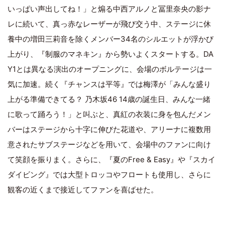
いっぱい声出してね！」と煽る中西アルノと冨里奈央の影ナ
レに続いて、真っ赤なレーザーが飛び交う中、ステージに休
養中の増田三莉音を除くメンバー34名のシルエットが浮かび
上がり、『制服のマネキン』から勢いよくスタートする。DA
Y1とは異なる演出のオープニングに、会場のボルテージは一
気に加速。続く『チャンスは平等』では梅澤が「みんな盛り
上がる準備できてる？ 乃木坂46 14歳の誕生日、みんな一緒
に歌って踊ろう！」と叫ぶと、真紅の衣装に身を包んだメン
バーはステージから十字に伸びた花道や、アリーナに複数用
意されたサブステージなどを用いて、会場中のファンに向け
て笑顔を振りまく。さらに、『夏のFree & Easy』や『スカイ
ダイビング』では大型トロッコやフロートも使用し、さらに
観客の近くまで接近してファンを喜ばせた。