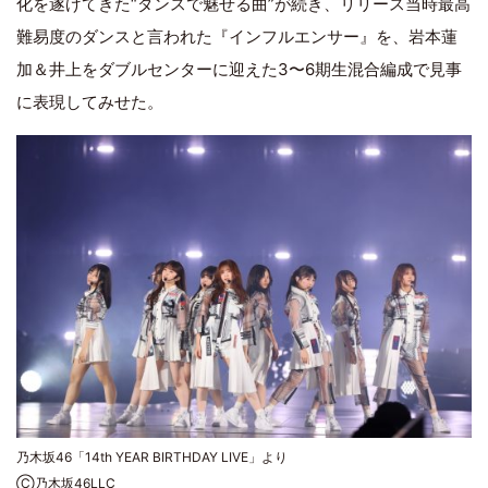
化を遂げてきた“ダンスで魅せる曲”が続き、リリース当時最高
難易度のダンスと言われた『インフルエンサー』を、岩本蓮
加＆井上をダブルセンターに迎えた3〜6期生混合編成で見事
に表現してみせた。
乃木坂46「14th YEAR BIRTHDAY LIVE」より
Ⓒ乃木坂46LLC