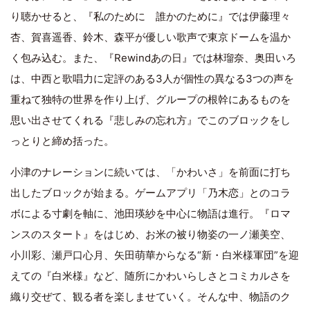
り聴かせると、『私のために 誰かのために』では伊藤理々
杏、賀喜遥香、鈴木、森平が優しい歌声で東京ドームを温か
く包み込む。また、『Rewindあの日』では林瑠奈、奥田いろ
は、中西と歌唱力に定評のある3人が個性の異なる3つの声を
重ねて独特の世界を作り上げ、グループの根幹にあるものを
思い出させてくれる『悲しみの忘れ方』でこのブロックをし
っとりと締め括った。
小津のナレーションに続いては、「かわいさ」を前面に打ち
出したブロックが始まる。ゲームアプリ「乃木恋」とのコラ
ボによる寸劇を軸に、池田瑛紗を中心に物語は進行。『ロマ
ンスのスタート』をはじめ、お米の被り物姿の一ノ瀬美空、
小川彩、瀬戸口心月、矢田萌華からなる“新・白米様軍団”を迎
えての『白米様』など、随所にかわいらしさとコミカルさを
織り交ぜて、観る者を楽しませていく。そんな中、物語のク