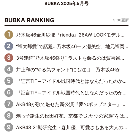
BUBKA 2025年5月号
BUBKA RANKING
5:30更新
乃木坂46金川紗耶『rienda』26AW LOOKモデルに就任
“福太郎愛”で話題…乃木坂46一ノ瀬美空、地元福岡『めんべい25周年トップサポーター』に就任
3号連続“乃木坂46祭り” ラストを飾るのは賀喜遥香…5年ぶりの登場に「5年分大人になった私を見ていただけたら」
井上和の“やる気フォント”にも注目 乃木坂46が挑んだ書道パフォーマンスの舞台裏
『証言TIF～アイドル戦国時代とはなんだったのか～』第6回：でんぱ組.inc・古川未鈴×相沢梨紗「『ハロプロやりたかったな』って言ったら、夢眠ねむさんに『てめえはでんぱ組．incなんだよ！』って肩パンされて(笑)」
『証言TIF～アイドル戦国時代とはなんだったのか～』第11回：私立恵比寿中学・真山りか×安本彩花「TIFで10年ぶりのキョンシーメイクをしたら、場を完全に引かせてしまって。時代が変わったんだなって」
AKB48が歌で魅せた新公演『夢のポップスター』 初日から全身全霊のステージ
甥っ子誕生の松田好花、京都で“ふたつの家族”をはしご！ “母”黒谷友香に見送られ、“父”松岡昌宏とはハシゴ酒
AKB48 21期研究生・森川優、可愛さもある大人の女性に