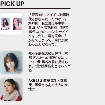
PICK UP
『証言TIF～アイドル戦国時
代とはなんだったのか～』
第11回：私立恵比寿中学・
真山りか×安本彩花「TIFで
10年ぶりのキョンシーメイ
クをしたら、場を完全に引
かせてしまって。時代が変
わったんだなって」
甥っ子誕生の松田好花、京
都で“ふたつの家族”をはし
ご！ “母”黒谷友香に見送ら
れ、“父”松岡昌宏とはハシゴ
酒
AKB48 21期研究生・森川
優、可愛さもある大人の女
性に