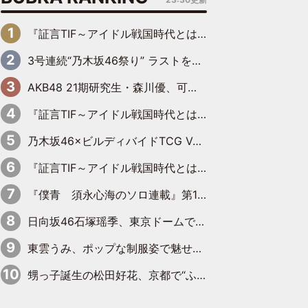
『証言TIF～アイドル戦国時代とはなんだったのか～』第6回：でんぱ組.inc・古川未鈴×相沢梨紗「『ハロプロやりたかったな』って言ったら、夢眠ねむさんに『てめえはでんぱ組．incなんだよ！』って肩パンされて(笑)」
3号連続“乃木坂46祭り” ラストを飾るのは賀喜遥香…5年ぶりの登場に「5年分大人になった私を見ていただけたら」
AKB48 21期研究生・森川優、可愛さもある大人の女性に
『証言TIF～アイドル戦国時代とはなんだったのか～』第10回：さくら学院・武藤彩未×飯田らうら「正直、中3で辞めるというのを信じてなくて。そう言われてはいたけど、嘘でしょって」
乃木坂46×ビルディバイドTCG Vol.2公開 賀喜遥香＆田村真佑が『京まふ』ステージに登壇
『証言TIF～アイドル戦国時代とはなんだったのか～』第11回：私立恵比寿中学・真山りか×安本彩花「TIFで10年ぶりのキョンシーメイクをしたら、場を完全に引かせてしまって。時代が変わったんだなって」
『僕青 須永心海のソロ連載』第18回：「バーゲンセールハンターみうな inしまむら」編
日向坂46石塚瑶季、東京ドームで“観戦バレ”！ ナイツ・塙も認めた「巨人に詳しすぎるアイドル」は元VENUSスクール生で杉内コーチ推し⁉
東雲うみ、ポップな制服姿で魅せる“東雲グリーン”の正体
甥っ子誕生の松田好花、京都で“ふたつの家族”をはしご！ “母”黒谷友香に見送られ、“父”松岡昌宏とはハシゴ酒