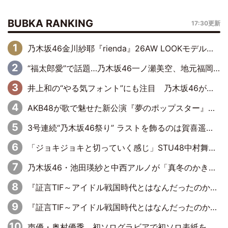
BUBKA RANKING
17:30更新
乃木坂46金川紗耶『rienda』26AW LOOKモデルに就任
“福太郎愛”で話題…乃木坂46一ノ瀬美空、地元福岡『めんべい25周年トップサポーター』に就任
井上和の“やる気フォント”にも注目 乃木坂46が挑んだ書道パフォーマンスの舞台裏
AKB48が歌で魅せた新公演『夢のポップスター』 初日から全身全霊のステージ
3号連続“乃木坂46祭り” ラストを飾るのは賀喜遥香…5年ぶりの登場に「5年分大人になった私を見ていただけたら」
「ジョキジョキと切っていく感じ」STU48中村舞、新しい挑戦は自らの手で
乃木坂46・池田瑛紗と中西アルノが「真冬のかき氷」騒動で火花散らす！ 因縁の裏にあるのは、逆境をともに“凌”ぐ似た者同士の絆
『証言TIF～アイドル戦国時代とはなんだったのか～』第11回：私立恵比寿中学・真山りか×安本彩花「TIFで10年ぶりのキョンシーメイクをしたら、場を完全に引かせてしまって。時代が変わったんだなって」
『証言TIF～アイドル戦国時代とはなんだったのか～』第6回：でんぱ組.inc・古川未鈴×相沢梨紗「『ハロプロやりたかったな』って言ったら、夢眠ねむさんに『てめえはでんぱ組．incなんだよ！』って肩パンされて(笑)」
声優・奥村優季、初ソログラビアで初ソロ表紙を飾る！ 初めて見せる表情や、声優を志したきっかけなどを語った必読のインタビューを掲載