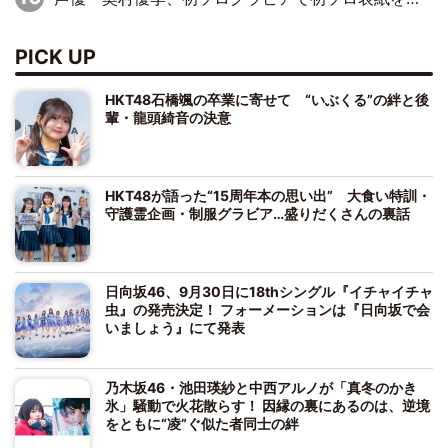
PICK UP
HKT48石橋颯の卒業に寄せて “いぶくる”の絆と後
輩・龍頭綺音の決意
HKT48が語った“15周年本の思い出” 大食い特訓・
守護霊企画・制服グラビア…盛りだくさんの裏話
日向坂46、9月30日に18thシングル『イチャイチャ
虫』の発売決定！ フォーメーションは『日向坂で会
いましょう』にて発表
乃木坂46・池田瑛紗と中西アルノが「真冬のかき
氷」騒動で火花散らす！ 因縁の裏にあるのは、逆境
をともに“凌”ぐ似た者同士の絆