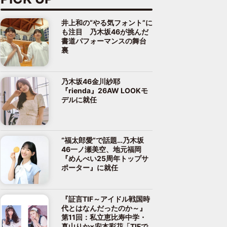
井上和の“やる気フォント”に
も注目 乃木坂46が挑んだ
書道パフォーマンスの舞台
裏
乃木坂46金川紗耶
『rienda』26AW LOOKモ
デルに就任
“福太郎愛”で話題…乃木坂
46一ノ瀬美空、地元福岡
『めんべい25周年トップサ
ポーター』に就任
『証言TIF～アイドル戦国時
代とはなんだったのか～』
第11回：私立恵比寿中学・
真山りか×安本彩花「TIFで