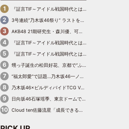
『証言TIF～アイドル戦国時代とはなんだったのか～』第6回：でんぱ組.inc・古川未鈴×相沢梨紗「『ハロプロやりたかったな』って言ったら、夢眠ねむさんに『てめえはでんぱ組．incなんだよ！』って肩パンされて(笑)」
3号連続“乃木坂46祭り” ラストを飾るのは賀喜遥香…5年ぶりの登場に「5年分大人になった私を見ていただけたら」
AKB48 21期研究生・森川優、可愛さもある大人の女性に
『証言TIF～アイドル戦国時代とはなんだったのか～』第11回：私立恵比寿中学・真山りか×安本彩花「TIFで10年ぶりのキョンシーメイクをしたら、場を完全に引かせてしまって。時代が変わったんだなって」
『証言TIF～アイドル戦国時代とはなんだったのか～』第10回：さくら学院・武藤彩未×飯田らうら「正直、中3で辞めるというのを信じてなくて。そう言われてはいたけど、嘘でしょって」
甥っ子誕生の松田好花、京都で“ふたつの家族”をはしご！ “母”黒谷友香に見送られ、“父”松岡昌宏とはハシゴ酒
“福太郎愛”で話題…乃木坂46一ノ瀬美空、地元福岡『めんべい25周年トップサポーター』に就任
乃木坂46×ビルディバイドTCG Vol.2公開 賀喜遥香＆田村真佑が『京まふ』ステージに登壇
日向坂46石塚瑶季、東京ドームで“観戦バレ”！ ナイツ・塙も認めた「巨人に詳しすぎるアイドル」は元VENUSスクール生で杉内コーチ推し⁉
Cloud ten佐藤流星「成長できる余地がたくさん」、本田高優「何度見ても飽きない公演に」
PICK UP