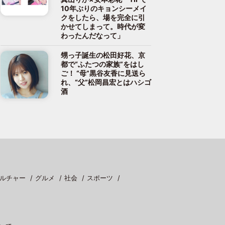
10年ぶりのキョンシーメイ
クをしたら、場を完全に引
かせてしまって。時代が変
わったんだなって」
甥っ子誕生の松田好花、京
都で“ふたつの家族”をはし
ご！ “母”黒谷友香に見送ら
れ、“父”松岡昌宏とはハシゴ
酒
ルチャー
グルメ
社会
スポーツ