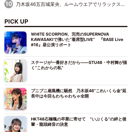
乃木坂46五百城茉央、ルームウエアでリラックス「今回のグラビアを見て成長を感じていただけるとうれしい」
PICK UP
WHITE SCORPION、完売のSUPERNOVA
KAWASAKIで沸いた“着席型LIVE” 『BASE Live
#16』昼公演リポート
ステージが一番好きだから――STU48・中村舞が描
く“これからの私”
プニプニ扇風機に騒然 乃木坂46“これいくら金”延
長中は今回もわちゃわちゃ全開
HKT48石橋颯の卒業に寄せて “いぶくる”の絆と後
輩・龍頭綺音の決意