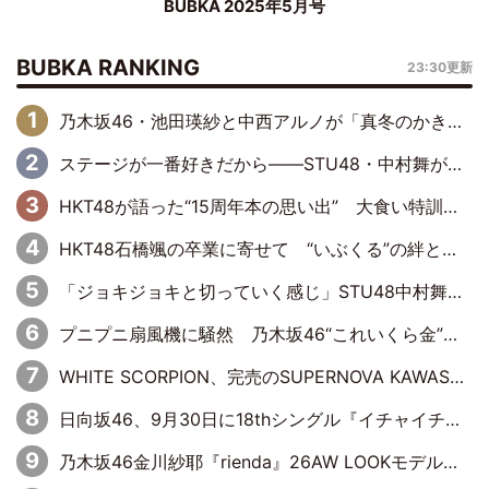
BUBKA 2025年5月号
BUBKA RANKING
23:30更新
乃木坂46・池田瑛紗と中西アルノが「真冬のかき氷」騒動で火花散らす！ 因縁の裏にあるのは、逆境をともに“凌”ぐ似た者同士の絆
ステージが一番好きだから――STU48・中村舞が描く“これからの私”
HKT48が語った“15周年本の思い出” 大食い特訓・守護霊企画・制服グラビア…盛りだくさんの裏話
HKT48石橋颯の卒業に寄せて “いぶくる”の絆と後輩・龍頭綺音の決意
「ジョキジョキと切っていく感じ」STU48中村舞、新しい挑戦は自らの手で
プニプニ扇風機に騒然 乃木坂46“これいくら金”延長中は今回もわちゃわちゃ全開
WHITE SCORPION、完売のSUPERNOVA KAWASAKIで沸いた“着席型LIVE” 『BASE Live #16』昼公演リポート
日向坂46、9月30日に18thシングル『イチャイチャ虫』の発売決定！ フォーメーションは『日向坂で会いましょう』にて発表
乃木坂46金川紗耶『rienda』26AW LOOKモデルに就任