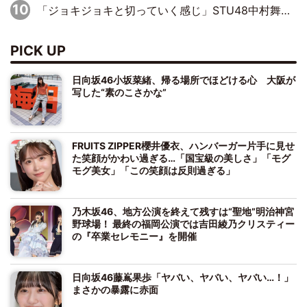
「ジョキジョキと切っていく感じ」STU48中村舞、新しい挑戦は自らの手で
PICK UP
日向坂46小坂菜緒、帰る場所でほどける心 大阪が
写した“素のこさかな”
FRUITS ZIPPER櫻井優衣、ハンバーガー片手に見せ
た笑顔がかわい過ぎる…「国宝級の美しさ」「モグ
モグ美女」「この笑顔は反則過ぎる」
乃木坂46、地方公演を終えて残すは“聖地”明治神宮
野球場！ 最終の福岡公演では吉田綾乃クリスティー
の『卒業セレモニー』を開催
日向坂46藤嶌果歩「ヤバい、ヤバい、ヤバい…！」
まさかの暴露に赤面