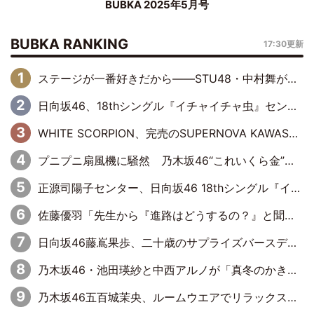
BUBKA 2025年5月号
BUBKA RANKING
17:30更新
ステージが一番好きだから――STU48・中村舞が描く“これからの私”
日向坂46、18thシングル『イチャイチャ虫』センターは正源司陽子に決定& 佐藤優羽や平岡海月など、“ひなた坂46”からの選抜入りも注目！
WHITE SCORPION、完売のSUPERNOVA KAWASAKIで沸いた“着席型LIVE” 『BASE Live #16』昼公演リポート
プニプニ扇風機に騒然 乃木坂46“これいくら金”延長中は今回もわちゃわちゃ全開
正源司陽子センター、日向坂46 18thシングル『イチャイチャ虫』新ビジュアル公開
佐藤優羽「先生から『進路はどうするの？』と聞かれて。『実は……』とXのトレンドで1位になっているスマホを見せました」【日向坂46『五期生LIVE』開催記念 五期生“変革”ドキュメンタリー③】
日向坂46藤嶌果歩、二十歳のサプライズバースデーに大喜び「頼られる先輩になれるように努力していきたい」
乃木坂46・池田瑛紗と中西アルノが「真冬のかき氷」騒動で火花散らす！ 因縁の裏にあるのは、逆境をともに“凌”ぐ似た者同士の絆
乃木坂46五百城茉央、ルームウエアでリラックス「今回のグラビアを見て成長を感じていただけるとうれしい」