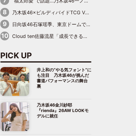
“福太郎愛”で話題…乃木坂46一ノ瀬美空、地元福岡『めんべい25周年トップサポーター』に就任
乃木坂46×ビルディバイドTCG Vol.2公開 賀喜遥香＆田村真佑が『京まふ』ステージに登壇
日向坂46石塚瑶季、東京ドームで“観戦バレ”！ ナイツ・塙も認めた「巨人に詳しすぎるアイドル」は元VENUSスクール生で杉内コーチ推し⁉
Cloud ten佐藤流星「成長できる余地がたくさん」、本田高優「何度見ても飽きない公演に」
PICK UP
井上和の“やる気フォント”に
も注目 乃木坂46が挑んだ
書道パフォーマンスの舞台
裏
乃木坂46金川紗耶
『rienda』26AW LOOKモ
デルに就任