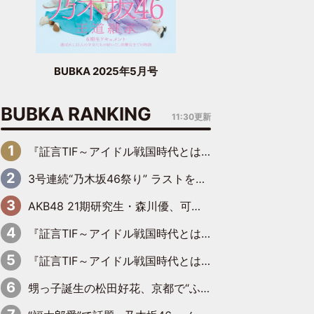
BUBKA 2025年5月号
BUBKA RANKING
11:30更新
『証言TIF～アイドル戦国時代とはなんだったのか～』第6回：でんぱ組.inc・古川未鈴×相沢梨紗「『ハロプロやりたかったな』って言ったら、夢眠ねむさんに『てめえはでんぱ組．incなんだよ！』って肩パンされて(笑)」
3号連続“乃木坂46祭り” ラストを飾るのは賀喜遥香…5年ぶりの登場に「5年分大人になった私を見ていただけたら」
AKB48 21期研究生・森川優、可愛さもある大人の女性に
『証言TIF～アイドル戦国時代とはなんだったのか～』第11回：私立恵比寿中学・真山りか×安本彩花「TIFで10年ぶりのキョンシーメイクをしたら、場を完全に引かせてしまって。時代が変わったんだなって」
『証言TIF～アイドル戦国時代とはなんだったのか～』第10回：さくら学院・武藤彩未×飯田らうら「正直、中3で辞めるというのを信じてなくて。そう言われてはいたけど、嘘でしょって」
甥っ子誕生の松田好花、京都で“ふたつの家族”をはしご！ “母”黒谷友香に見送られ、“父”松岡昌宏とはハシゴ酒